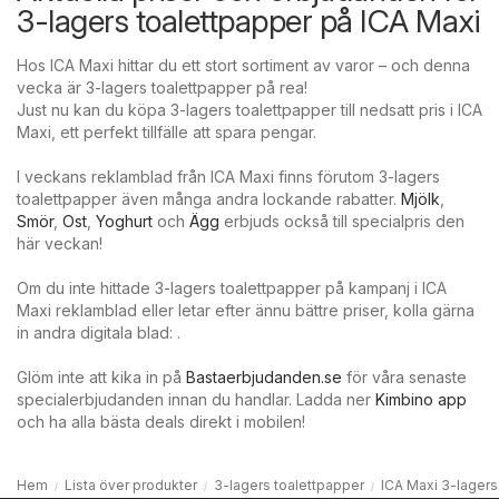
3-lagers toalettpapper på ICA Maxi
Hos ICA Maxi hittar du ett stort sortiment av varor – och denna
vecka är 3-lagers toalettpapper på rea!
Just nu kan du köpa 3-lagers toalettpapper till nedsatt pris i ICA
Maxi, ett perfekt tillfälle att spara pengar.
I veckans reklamblad från ICA Maxi finns förutom 3-lagers
toalettpapper även många andra lockande rabatter.
Mjölk
,
Smör
,
Ost
,
Yoghurt
och
Ägg
erbjuds också till specialpris den
här veckan!
Om du inte hittade 3-lagers toalettpapper på kampanj i ICA
Maxi reklamblad eller letar efter ännu bättre priser, kolla gärna
in andra digitala blad: .
Glöm inte att kika in på
Bastaerbjudanden.se
för våra senaste
specialerbjudanden innan du handlar. Ladda ner
Kimbino app
och ha alla bästa deals direkt i mobilen!
Hem
Lista över produkter
3-lagers toalettpapper
ICA Maxi 3-lagers