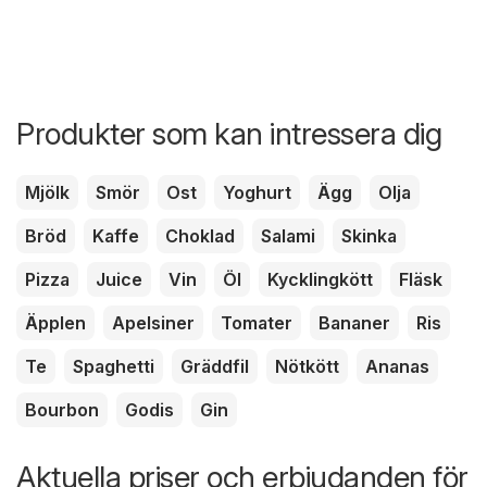
Produkter som kan intressera dig
Mjölk
Smör
Ost
Yoghurt
Ägg
Olja
Bröd
Kaffe
Choklad
Salami
Skinka
Pizza
Juice
Vin
Öl
Kycklingkött
Fläsk
Äpplen
Apelsiner
Tomater
Bananer
Ris
Te
Spaghetti
Gräddfil
Nötkött
Ananas
Bourbon
Godis
Gin
Aktuella priser och erbjudanden för