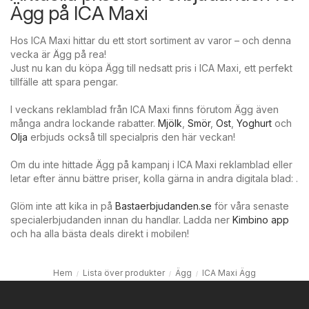
Ägg på ICA Maxi
Hos ICA Maxi hittar du ett stort sortiment av varor – och denna
vecka är Ägg på rea!
Just nu kan du köpa Ägg till nedsatt pris i ICA Maxi, ett perfekt
tillfälle att spara pengar.
I veckans reklamblad från ICA Maxi finns förutom Ägg även
många andra lockande rabatter.
Mjölk
,
Smör
,
Ost
,
Yoghurt
och
Olja
erbjuds också till specialpris den här veckan!
Om du inte hittade Ägg på kampanj i ICA Maxi reklamblad eller
letar efter ännu bättre priser, kolla gärna in andra digitala blad: .
Glöm inte att kika in på
Bastaerbjudanden.se
för våra senaste
specialerbjudanden innan du handlar. Ladda ner
Kimbino app
och ha alla bästa deals direkt i mobilen!
Hem
Lista över produkter
Ägg
ICA Maxi Ägg