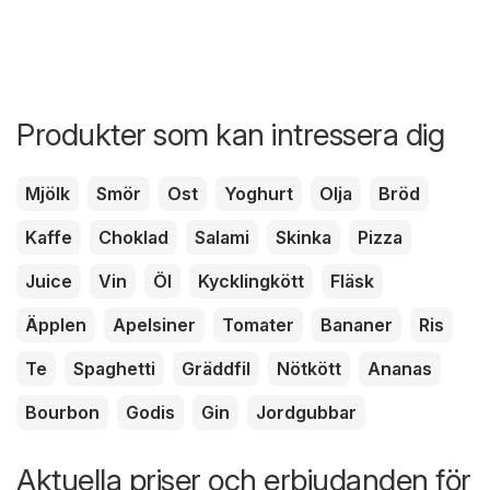
Produkter som kan intressera dig
Mjölk
Smör
Ost
Yoghurt
Olja
Bröd
Kaffe
Choklad
Salami
Skinka
Pizza
Juice
Vin
Öl
Kycklingkött
Fläsk
Äpplen
Apelsiner
Tomater
Bananer
Ris
Te
Spaghetti
Gräddfil
Nötkött
Ananas
Bourbon
Godis
Gin
Jordgubbar
Aktuella priser och erbjudanden för