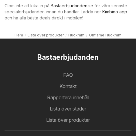
Glöm inte att kika in på
Bastaerbjudanden.se
för våra senaste
specialerbjudanden innan du handlar. Ladda ner
Kimbino app
och ha alla bästa deals direkt i mobilen!
Hem
Lista över produkter
Hudkräm
Oriflame Hudkräm
Bastaerbjudanden
FAQ
Kontakt
Rapportera innehåll
Lista över städer
Lista över produkter