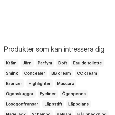
Produkter som kan intressera dig
Kräm
Järn
Parfym
Doft
Eau de toilette
Smink
Concealer
BB cream
CC cream
Bronzer
Highlighter
Mascara
Ögonskuggor
Eyeliner
Ögonpenna
Lösögonfransar
Läppstift
Läppglans
Nagellack
Schampo
Balsam
Hårinpackning