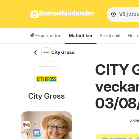
Bastaerbjudanden
Erbjudanden
Matbutiker
Elektronik
Hus o
City Gross
CITY 
veckan
City Gross
03/08
ANN