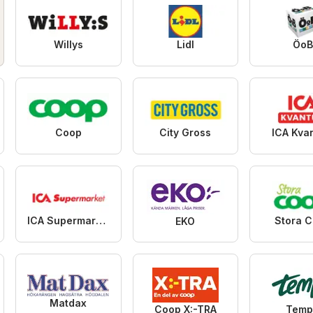
Willys
Lidl
ÖoB
Coop
City Gross
ICA Kva
ICA Supermarket
Stora 
EKO
Matdax
Coop X:-TRA
Temp