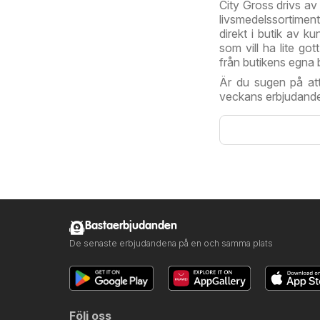
City Gross drivs av
livsmedelssortimen
direkt i butik av ku
som vill ha lite go
från butikens egna 
Är du sugen på att
veckans erbjudand
Bastaerbjudanden
De senaste erbjudandena på en och samma plats
Följ oss