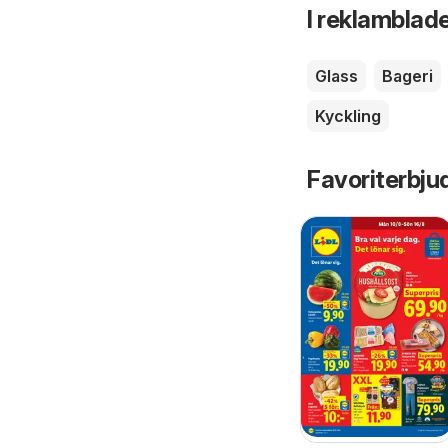
I reklamblade
Glass
Bageri
Kyckling
Favoriterbju