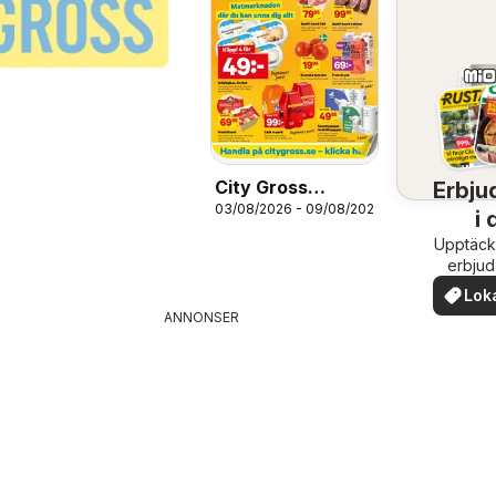
City Gross
Erbju
03/08/2026 - 09/08/2026
erbjudanden
i 
Upptäck
om
erbju
när
Lok
erb
ANNONSER