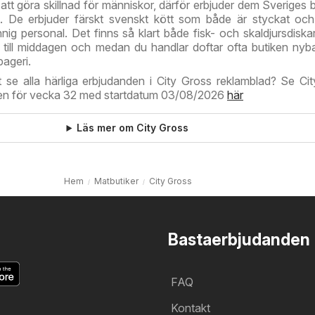
 att göra skillnad för människor, därför erbjuder dem Sveriges 
t. De erbjuder färskt svenskt kött som både är styckat oc
nnig personal. Det finns så klart både fisk- och skaldjursdiskar
tt till middagen och medan du handlar doftar ofta butiken nyb
bageri.
 se alla härliga erbjudanden i City Gross reklamblad? Se Ci
en för vecka 32 med startdatum 03/08/2026
här
Läs mer om City Gross
Hem
Matbutiker
City Gross
Bastaerbjudanden
FAQ
Kontakt