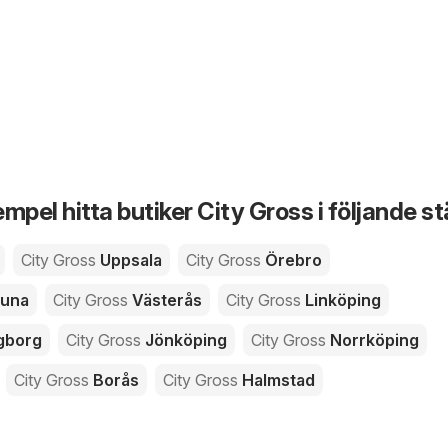
xempel hitta butiker City Gross i följande s
City Gross
Uppsala
City Gross
Örebro
tuna
City Gross
Västerås
City Gross
Linköping
gborg
City Gross
Jönköping
City Gross
Norrköping
City Gross
Borås
City Gross
Halmstad