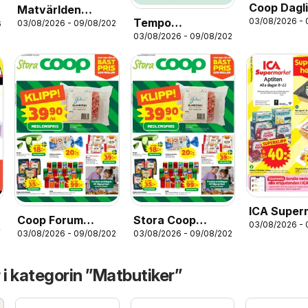
Coop Dagl
Matvärlden
Tempo
03/08/2026 -
erbjudand
03/08/2026 - 09/08/2026
6
erbjudanden
03/08/2026 - 09/08/2026
erbjudanden
ICA Super
Coop Forum
Stora Coop
03/08/2026 -
erbjudand
26
03/08/2026 - 09/08/2026
03/08/2026 - 09/08/2026
erbjudanden
erbjudanden
 i kategorin ”Matbutiker”