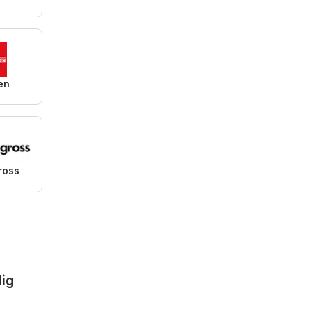
en
ross
dig