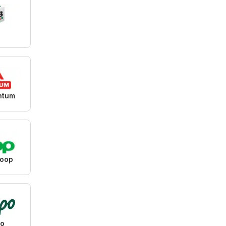
ntum
Coop
o