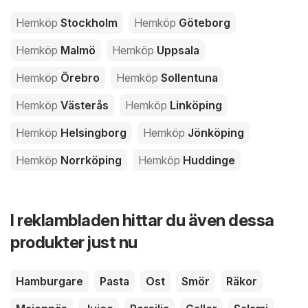
Hemköp
Stockholm
Hemköp
Göteborg
Hemköp
Malmö
Hemköp
Uppsala
Hemköp
Örebro
Hemköp
Sollentuna
Hemköp
Västerås
Hemköp
Linköping
Hemköp
Helsingborg
Hemköp
Jönköping
Hemköp
Norrköping
Hemköp
Huddinge
I reklambladen hittar du även dessa
produkter just nu
Hamburgare
Pasta
Ost
Smör
Räkor