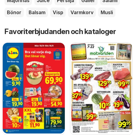
Majonnäs
Juice
Persilja
Galler
Salami
Bönor
Balsam
Visp
Varmkorv
Musli
Favoriterbjudanden och kataloger