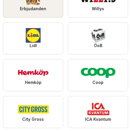
Erbjudanden
Willys
Lidl
ÖoB
Hemköp
Coop
City Gross
ICA Kvantum