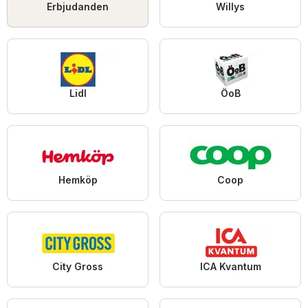
Erbjudanden
Willys
Lidl
ÖoB
Hemköp
Coop
City Gross
ICA Kvantum