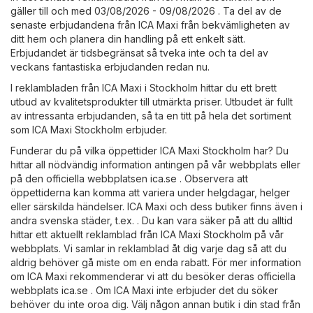
gäller till och med 03/08/2026 - 09/08/2026 . Ta del av de
senaste erbjudandena från ICA Maxi från bekvämligheten av
ditt hem och planera din handling på ett enkelt sätt.
Erbjudandet är tidsbegränsat så tveka inte och ta del av
veckans fantastiska erbjudanden redan nu.
I reklambladen från ICA Maxi i Stockholm hittar du ett brett
utbud av kvalitetsprodukter till utmärkta priser. Utbudet är fullt
av intressanta erbjudanden, så ta en titt på hela det sortiment
som ICA Maxi Stockholm erbjuder.
Funderar du på vilka öppettider ICA Maxi Stockholm har? Du
hittar all nödvändig information antingen på vår webbplats eller
på den officiella webbplatsen
ica.se
. Observera att
öppettiderna kan komma att variera under helgdagar, helger
eller särskilda händelser. ICA Maxi och dess butiker finns även i
andra svenska städer, t.ex. . Du kan vara säker på att du alltid
hittar ett aktuellt reklamblad från ICA Maxi Stockholm på vår
webbplats. Vi samlar in reklamblad åt dig varje dag så att du
aldrig behöver gå miste om en enda rabatt. För mer information
om ICA Maxi rekommenderar vi att du besöker deras officiella
webbplats
ica.se
. Om ICA Maxi inte erbjuder det du söker
behöver du inte oroa dig. Välj någon annan butik i din stad från