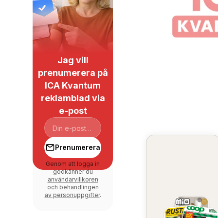
Jag vill
prenumerera på
ICA Kvantum
reklamblad via
e-post
Prenumerera
Genom att logga in
godkänner du
användarvillkoren
och
behandlingen
av personuppgifter
.