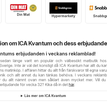
Din Mat
Hypermarkety
Snabbg
tion om ICA Kvantum och dess erbjudand
antums erbjudanden i veckans reklamblad!
sedan länge varit en populär och välbesökt matbutik ho
Sverige. Inte är väl det konstigt då ICA Kvantum har allt du ka
 matinköp. I affären hittar du allt från färskvaror till egna va
ronik och allt annat du kan tänkas behöva. I veckans reklamb
r du allt nämnt ovan men såklart även mycket mer. Vill d
rbjudande för vecka 32? Kika då in det
här
.
Läs mer om ICA Kvantum