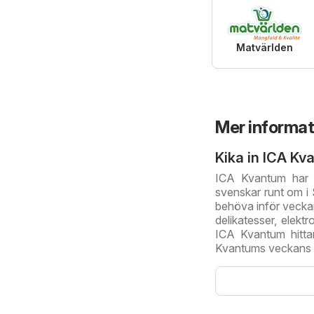
Matvärlden
Mer informa
Kika in ICA Kv
ICA Kvantum har 
svenskar runt om i 
behöva inför veckans
delikatesser, elekt
ICA Kvantum hitta
Kvantums veckans e