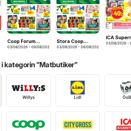
ICA Super
Coop Forum
Stora Coop
03/08/2026 -
erbjudand
26
03/08/2026 - 09/08/2026
03/08/2026 - 09/08/2026
erbjudanden
erbjudanden
 i kategorin ”Matbutiker”
Willys
Lidl
ÖoB