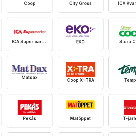
Coop
City Gross
ICA Kva
ICA Supermarket
Stora 
EKO
Matdax
Coop X:-TRA
Temp
Pekås
Matöppet
T-jarl