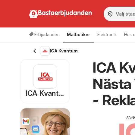
Bastaerbjudanden
Erbjudanden
Matbutiker
Elektronik
Hus o
ICA Kvantum
ICA K
Nästa
ICA Kvantum
- Rekl
ANN