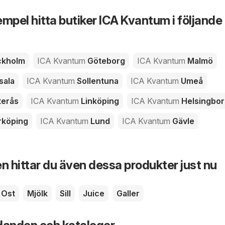
xempel hitta butiker ICA Kvantum i följande
ckholm
ICA Kvantum
Göteborg
ICA Kvantum
Malmö
sala
ICA Kvantum
Sollentuna
ICA Kvantum
Umeå
erås
ICA Kvantum
Linköping
ICA Kvantum
Helsingbor
rköping
ICA Kvantum
Lund
ICA Kvantum
Gävle
n hittar du även dessa produkter just nu
Ost
Mjölk
Sill
Juice
Galler