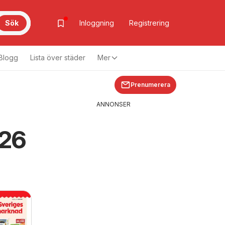
Sök
Inloggning
Registrering
Blogg
Lista över städer
Mer
Prenumerera
ANNONSER
026