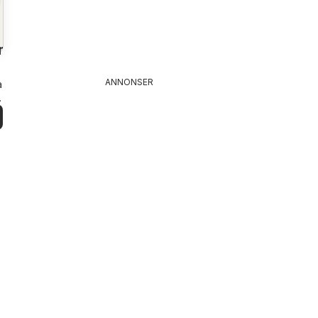
n
ANNONSER
a
n