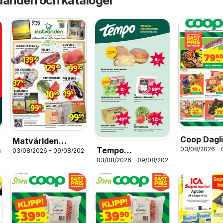
danden och kataloger
Coop Dagl
Matvärlden
Tempo
03/08/2026 -
erbjudand
03/08/2026 - 09/08/2026
6
erbjudanden
03/08/2026 - 09/08/2026
erbjudanden