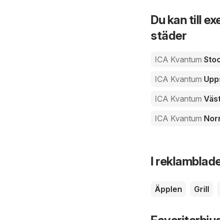
Du kan till e
städer
ICA Kvantum
Sto
ICA Kvantum
Upp
ICA Kvantum
Väst
ICA Kvantum
Nor
I reklamblade
Äpplen
Grill