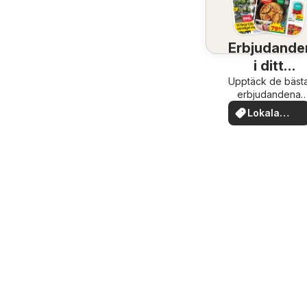
Erbjudande
i ditt
Upptäck de bäst
område
erbjudandena
nära dig
Lokala
erbjudande