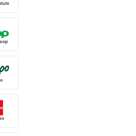
ntum
Coop
o
en