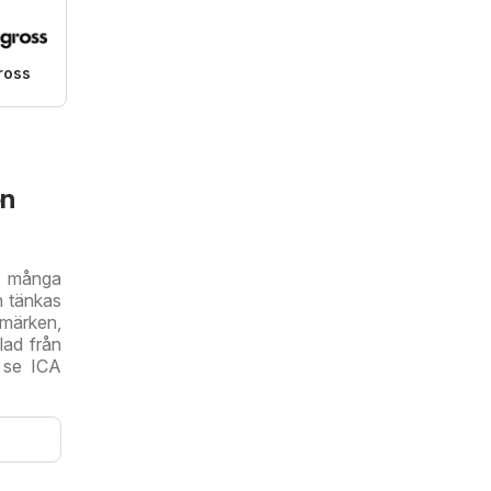
ross
en
s många
n tänkas
rumärken,
lad från
u se ICA