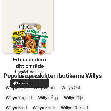
Erbjudanden i
ditt område
Upptäck de bästa
Populära produkter i butikerna Willys
erbjudandena nära dig
Lokala
Willys
Mjölk
Willys
Smör
Willys
Ost
erbjudanden
Willys
Yoghurt
Willys
Ägg
Willys
Olja
Willys
Bröd
Willys
Kaffe
Willys
Choklad