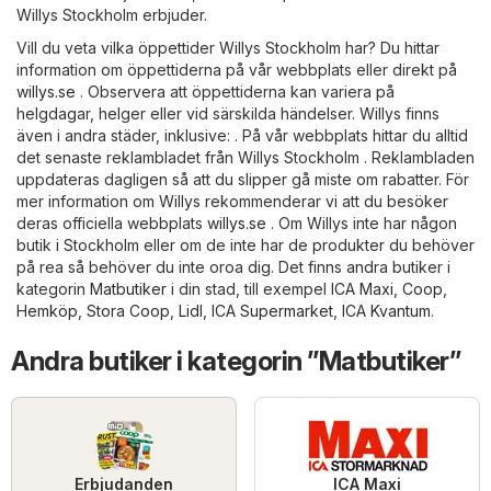
Willys Stockholm erbjuder.
Vill du veta vilka öppettider Willys Stockholm har? Du hittar
information om öppettiderna på vår webbplats eller direkt på
willys.se
. Observera att öppettiderna kan variera på
helgdagar, helger eller vid särskilda händelser. Willys finns
även i andra städer, inklusive: . På vår webbplats hittar du alltid
det senaste reklambladet från Willys Stockholm . Reklambladen
uppdateras dagligen så att du slipper gå miste om rabatter. För
mer information om Willys rekommenderar vi att du besöker
deras officiella webbplats
willys.se
. Om Willys inte har någon
butik i Stockholm eller om de inte har de produkter du behöver
på rea så behöver du inte oroa dig. Det finns andra butiker i
kategorin
Matbutiker
i din stad, till exempel
ICA Maxi
,
Coop
,
Hemköp
,
Stora Coop
,
Lidl
,
ICA Supermarket
,
ICA Kvantum
.
Andra butiker i kategorin ”Matbutiker”
Erbjudanden
ICA Maxi