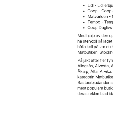
Lidl - Lidl e
Coop - Coop 
Matvärlden -
Tempo - Temp
Coop Daglivs
Med hjälp av den u
ha stenkoll på läget
hålla koll på var du
Matbutiker i Stockh
På jakt efter fler f
Alingsås
,
Alvesta
,
A
Åkarp
,
Älta
,
Arvika
kategorin Matbutike
Bastaerbjudanden.
mest populära butik
deras reklamblad ida