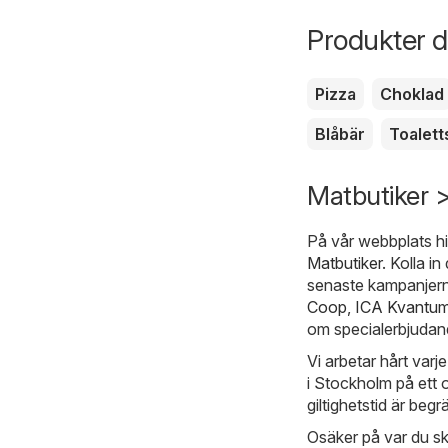
Produkter d
Pizza
Choklad
Blåbär
Toalett
Matbutiker 
På vår webbplats hi
Matbutiker
. Kolla i
senaste kampanjerna
Coop
,
ICA Kvantu
om specialerbjudan
Vi arbetar hårt varj
i Stockholm på ett 
giltighetstid är beg
Osäker på var du sk