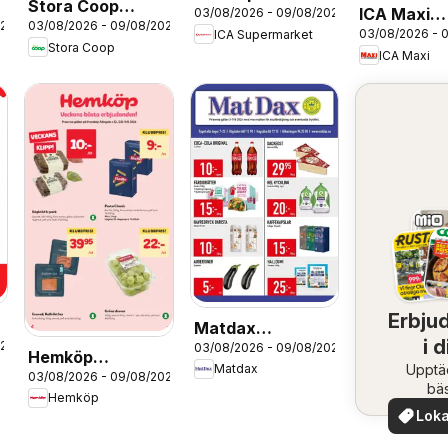
Stora Coop
ICA Maxi
03/08/2026 - 09/08/2026
erbjudanden
026
03/08/2026 - 09/08/2026
erbjudanden
03/08/2026 - 
ICA Supermarket
erbjudand
Stora Coop
ICA Maxi
Erbju
Matdax
i d
026
03/08/2026 - 09/08/2026
erbjudanden
Hemköp
Upptä
omr
Matdax
03/08/2026 - 09/08/2026
erbjudanden
bä
Hemköp
erbjud
Loka
nära
erb