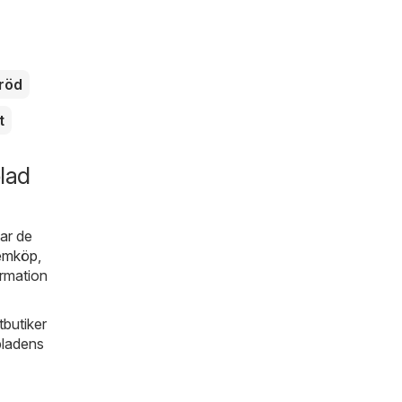
röd
t
lad
tar de
emköp
,
ormation
tbutiker
bladens