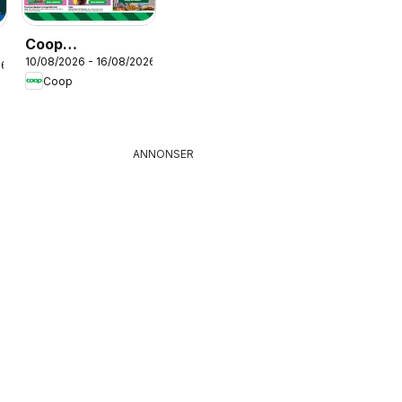
Coop
10/08/2026 - 16/08/2026
erbjudanden
26
Coop
ANNONSER