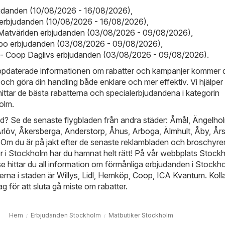
rbjudanden (10/08/2026 - 16/08/2026)
,
erbjudanden (10/08/2026 - 16/08/2026)
,
 Matvärlden erbjudanden (03/08/2026 - 09/08/2026)
,
o erbjudanden (03/08/2026 - 09/08/2026)
,
 - Coop Daglivs erbjudanden (03/08/2026 - 09/08/2026)
.
ppdaterade informationen om rabatter och kampanjer kommer d
 och göra din handling både enklare och mer effektiv. Vi hjälper 
 hittar de bästa rabatterna och specialerbjudandena i kategorin
olm.
ynd? Se de senaste flygbladen från andra städer:
Åmål
,
Ängelho
rlöv
,
Åkersberga
,
Anderstorp
,
Åhus
,
Arboga
,
Älmhult
,
Åby
,
Års
. Om du är på jakt efter de senaste reklambladen och broschyrer
r i Stockholm har du hamnat helt rätt! På vår webbplats
Stockh
se
hittar du all information om förmånliga erbjudanden i Stockh
erna i staden är
Willys
,
Lidl
,
Hemköp
,
Coop
,
ICA Kvantum
. Koll
g för att sluta gå miste om rabatter.
Hem
Erbjudanden Stockholm
Matbutiker Stockholm