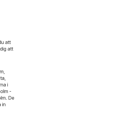
u att
dig att
lm
,
ta
,
na i
olm -
olm. De
a in