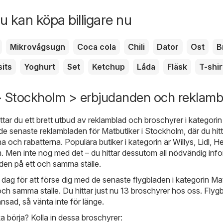
u kan köpa billigare nu
Mikrovågsugn
Coca cola
Chili
Dator
Ost
B
sits
Yoghurt
Set
Ketchup
Låda
Fläsk
T-shir
> Stockholm > erbjudanden och reklamb
ttar du ett brett utbud av reklamblad och broschyrer i kategorin
n de senaste reklambladen för Matbutiker i Stockholm, där du hit
 och rabatterna. Populära butiker i kategorin är
Willys
,
Lidl
,
H
m
. Men inte nog med det – du hittar dessutom all nödvändig inf
den på ett och samma ställe.
e dag för att förse dig med de senaste flygbladen i kategorin Ma
och samma ställe. Du hittar just nu 13 broschyrer hos oss. Flyg
ränsad, så vänta inte för länge.
a börja? Kolla in dessa broschyrer: