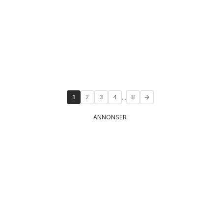
...
1
2
3
4
8
ANNONSER