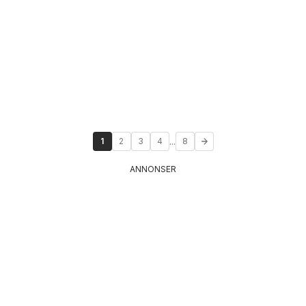
...
1
2
3
4
8
ANNONSER