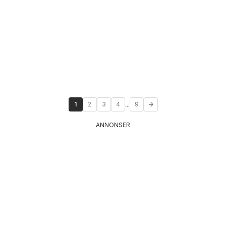
...
1
2
3
4
9
ANNONSER