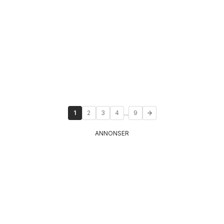
...
1
2
3
4
9
ANNONSER