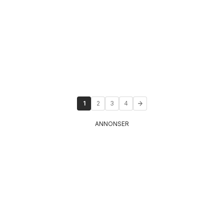
1
2
3
4
ANNONSER