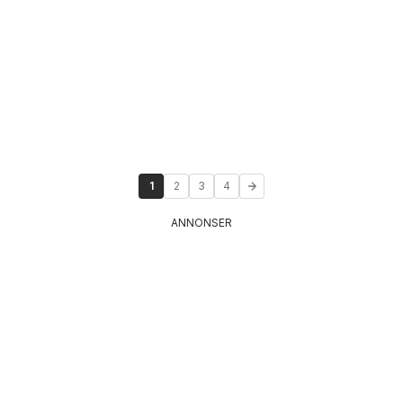
1
2
3
4
ANNONSER