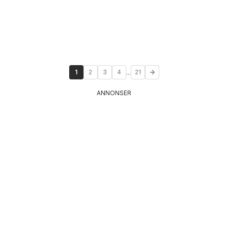
...
1
2
3
4
21
ANNONSER