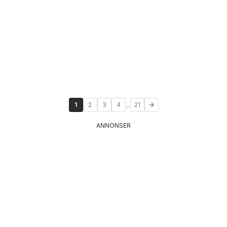
...
1
2
3
4
21
ANNONSER