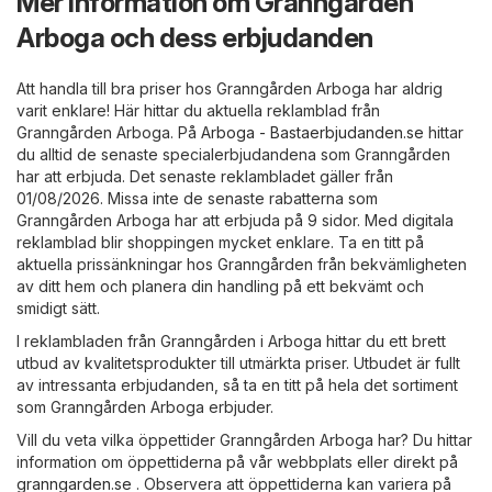
Mer information om Granngården
Arboga och dess erbjudanden
Att handla till bra priser hos Granngården Arboga har aldrig
varit enklare! Här hittar du aktuella reklamblad från
Granngården Arboga. På
Arboga - Bastaerbjudanden.se
hittar
du alltid de senaste specialerbjudandena som Granngården
har att erbjuda. Det senaste reklambladet gäller från
01/08/2026. Missa inte de senaste rabatterna som
Granngården Arboga har att erbjuda på 9 sidor. Med digitala
reklamblad blir shoppingen mycket enklare. Ta en titt på
aktuella prissänkningar hos Granngården från bekvämligheten
av ditt hem och planera din handling på ett bekvämt och
smidigt sätt.
I reklambladen från Granngården i Arboga hittar du ett brett
utbud av kvalitetsprodukter till utmärkta priser. Utbudet är fullt
av intressanta erbjudanden, så ta en titt på hela det sortiment
som Granngården Arboga erbjuder.
Vill du veta vilka öppettider Granngården Arboga har? Du hittar
information om öppettiderna på vår webbplats eller direkt på
granngarden.se
. Observera att öppettiderna kan variera på