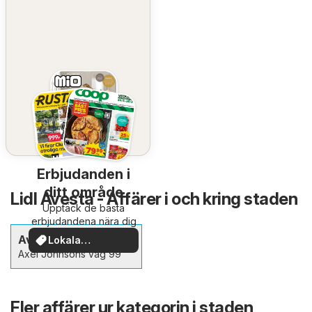
Erbjudanden i
ditt område
Lidl Avesta - Affärer i och kring staden
Upptäck de bästa
erbjudandena nära dig
Avesta
Lokala
erbjudanden
Axel Johnsons väg 99
Fler affärer ur kategorin i staden