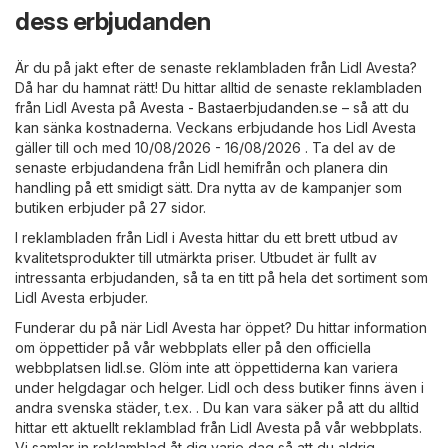
dess erbjudanden
Är du på jakt efter de senaste reklambladen från Lidl Avesta?
Då har du hamnat rätt! Du hittar alltid de senaste reklambladen
från Lidl Avesta på
Avesta - Bastaerbjudanden.se
– så att du
kan sänka kostnaderna. Veckans erbjudande hos Lidl Avesta
gäller till och med 10/08/2026 - 16/08/2026 . Ta del av de
senaste erbjudandena från Lidl hemifrån och planera din
handling på ett smidigt sätt. Dra nytta av de kampanjer som
butiken erbjuder på 27 sidor.
I reklambladen från Lidl i Avesta hittar du ett brett utbud av
kvalitetsprodukter till utmärkta priser. Utbudet är fullt av
intressanta erbjudanden, så ta en titt på hela det sortiment som
Lidl Avesta erbjuder.
Funderar du på när Lidl Avesta har öppet? Du hittar information
om öppettider på vår webbplats eller på den officiella
webbplatsen
lidl.se
. Glöm inte att öppettiderna kan variera
under helgdagar och helger. Lidl och dess butiker finns även i
andra svenska städer, t.ex. . Du kan vara säker på att du alltid
hittar ett aktuellt reklamblad från Lidl Avesta på vår webbplats.
Vi samlar in reklamblad åt dig varje dag så att du aldrig