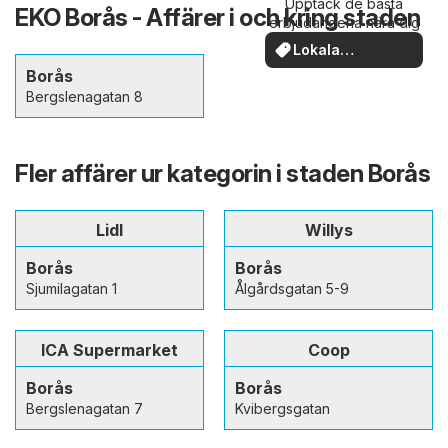
Upptäck de bästa
EKO Borås - Affärer i och kring staden
erbjudandena nära dig
Lokala
erbjudanden
Borås
Bergslenagatan 8
Fler affärer ur kategorin i staden Borås
Lidl
Willys
Borås
Borås
Sjumilagatan 1
Ålgårdsgatan 5-9
ICA Supermarket
Coop
Borås
Borås
Bergslenagatan 7
Kvibergsgatan