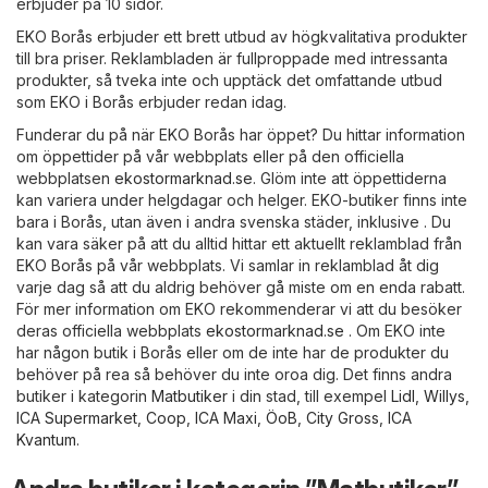
erbjuder på 10 sidor.
EKO Borås erbjuder ett brett utbud av högkvalitativa produkter
till bra priser. Reklambladen är fullproppade med intressanta
produkter, så tveka inte och upptäck det omfattande utbud
som EKO i Borås erbjuder redan idag.
Funderar du på när EKO Borås har öppet? Du hittar information
om öppettider på vår webbplats eller på den officiella
webbplatsen
ekostormarknad.se
. Glöm inte att öppettiderna
kan variera under helgdagar och helger. EKO-butiker finns inte
bara i Borås, utan även i andra svenska städer, inklusive . Du
kan vara säker på att du alltid hittar ett aktuellt reklamblad från
EKO Borås på vår webbplats. Vi samlar in reklamblad åt dig
varje dag så att du aldrig behöver gå miste om en enda rabatt.
För mer information om EKO rekommenderar vi att du besöker
deras officiella webbplats
ekostormarknad.se
. Om EKO inte
har någon butik i Borås eller om de inte har de produkter du
behöver på rea så behöver du inte oroa dig. Det finns andra
butiker i kategorin
Matbutiker
i din stad, till exempel
Lidl
,
Willys
,
ICA Supermarket
,
Coop
,
ICA Maxi
,
ÖoB
,
City Gross
,
ICA
Kvantum
.