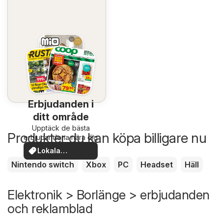
Erbjudanden i
ditt område
Upptäck de bästa
Produkter du kan köpa billigare nu
erbjudandena nära dig
Lokala
erbjudanden
Nintendo switch
Xbox
PC
Headset
Häll
Elektronik > Borlänge > erbjudanden
och reklamblad