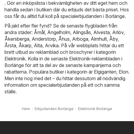
. Gör en inköpslista i bekvämligheten av ditt eget hem och
handla sedan i butiken där du erbjuds det bästa priset. Hos
oss får du alltid full koll på specialerbjudanden i Borlänge.
På jakt efter fler fynd? Se de senaste flygbladen från
andra städer:
Åmål
,
Ängelholm
,
Alingsås
,
Alvesta
,
Arlöv
,
Åkersberga
,
Anderstorp
,
Åhus
,
Arboga
,
Älmhult
,
Åby
,
Årsta
,
Åkarp
,
Älta
,
Arvika
. På vår webbplats hittar du ett
brett utbud av reklamblad och broschyrer i kategorin
Elektronik
. Kolla in de senaste Elektronik-reklambladen i
Borlänge för att ta del av de senaste kampanjerna och
rabatterna. Populära butiker i kategorin är
Elgiganten
,
Elon
.
Men inte nog med det – du hittar dessutom all nödvändig
information om specialerbjudanden på ett och samma
ställe.
Hem
Erbjudanden Borlänge
Elektronik Borlänge