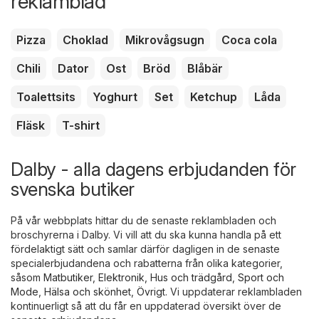
reklamblad
Pizza
Choklad
Mikrovågsugn
Coca cola
Chili
Dator
Ost
Bröd
Blåbär
Toalettsits
Yoghurt
Set
Ketchup
Låda
Fläsk
T-shirt
Dalby - alla dagens erbjudanden för
svenska butiker
På vår webbplats hittar du de senaste reklambladen och
broschyrerna i Dalby. Vi vill att du ska kunna handla på ett
fördelaktigt sätt och samlar därför dagligen in de senaste
specialerbjudandena och rabatterna från olika kategorier,
såsom
Matbutiker
,
Elektronik
,
Hus och trädgård
,
Sport och
Mode
,
Hälsa och skönhet
,
Övrigt
. Vi uppdaterar reklambladen
kontinuerligt så att du får en uppdaterad översikt över de