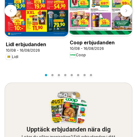
T
S
0
Coop erbjudanden
Lidl erbjudanden
10/08 - 16/08/2026
10/08 - 16/08/2026
Coop
Lidl
Upptäck erbjudanden nära dig
Letar du efter inspiration? Följ erbjudanden i ditt