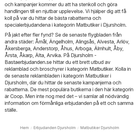
och kampanjer kommer du att ha stenkoll och göra
handlingen till en njutbar upplevelse. Vi hjälper dig att få
koll på var du hittar de bästa rabatterna och
specialerbjudandena i kategorin Matbutiker i Djursholm.
På jakt efter fler fynd? Se de senaste flygbladen från
andra städer:
Åmål
,
Ängelholm
,
Alingsås
,
Alvesta
,
Arlöv
,
Åkersberga
,
Anderstorp
,
Åhus
,
Arboga
,
Älmhult
,
Åby
,
Årsta
,
Åkarp
,
Älta
,
Arvika
. På
Djursholm -
Bastaerbjudanden.se
hittar du ett brett utbud av
reklamblad och broschyrer i kategorin
Matbutiker
. Kolla in
de senaste reklambladen i kategorin Matbutiker i
Djursholm, där du hittar de senaste kampanjerna och
rabatterna. De mest populära butikerna i den här kategorin
är
Coop
. Men inte nog med det – vi samlar all nödvändig
information om förmånliga erbjudanden på ett och samma
ställe.
Hem
Erbjudanden Djursholm
Matbutiker Djursholm