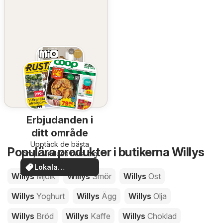
Erbjudanden i
ditt område
Upptäck de bästa
Populära produkter i butikerna Willys
erbjudandena nära dig
Lokala
Willys
Mjölk
Willys
Smör
Willys
Ost
erbjudanden
Willys
Yoghurt
Willys
Ägg
Willys
Olja
Willys
Bröd
Willys
Kaffe
Willys
Choklad