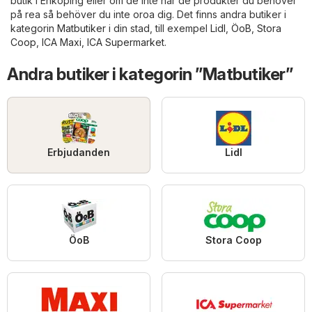
butik i Enköping eller om de inte har de produkter du behöver
på rea så behöver du inte oroa dig. Det finns andra butiker i
kategorin
Matbutiker
i din stad, till exempel
Lidl
,
ÖoB
,
Stora
Coop
,
ICA Maxi
,
ICA Supermarket
.
Andra butiker i kategorin ”Matbutiker”
Erbjudanden
Lidl
ÖoB
Stora Coop