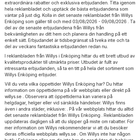
extraordinära rabatter och exklusiva erbjudanden. Titta igenom
hela reklambladet och upptäck de bästa erbjudandena som
väntar på just dig. Kolla in det senaste reklambladet från Willys
Enköping som gäller till och med 03/08/2026 - 09/08/2026 . Ta
del av de senaste erbjudandena från Willys från
bekvämligheten av ditt hem och planera din handling på ett
enkelt sätt. Erbjudandet är tidsbegränsat så tveka inte och ta
del av veckans fantastiska erbjudanden redan nu.
I reklambladen från Willys i Enköping hittar du ett brett utbud av
kvalitetsprodukter till utmärkta priser. Utbudet är fullt av
intressanta erbjudanden, så ta en titt på hela det sortiment som
Willys Enköping erbjuder.
Vill du veta vilka öppettider Willys Enköping har? Du hittar
information om öppettiderna på vår webbplats eller direkt på
willys.se
. Observera att öppettiderna kan variera på
helgdagar, helger eller vid särskilda händelser. Willys finns
även i andra städer, inklusive: . På vår webbplats hittar du alltid
det senaste reklambladet från Willys Enköping . Reklambladen
uppdateras dagligen så att du slipper gå miste om rabatter. För
mer information om Willys rekommenderar vi att du besöker
deras officiella webbplats
willys.se
. Om Willys inte har någon