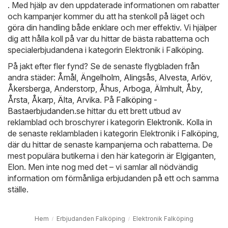
. Med hjälp av den uppdaterade informationen om rabatter
och kampanjer kommer du att ha stenkoll på läget och
göra din handling både enklare och mer effektiv. Vi hjälper
dig att hålla koll på var du hittar de bästa rabatterna och
specialerbjudandena i kategorin Elektronik i Falköping.
På jakt efter fler fynd? Se de senaste flygbladen från
andra städer:
Åmål
,
Ängelholm
,
Alingsås
,
Alvesta
,
Arlöv
,
Åkersberga
,
Anderstorp
,
Åhus
,
Arboga
,
Älmhult
,
Åby
,
Årsta
,
Åkarp
,
Älta
,
Arvika
. På
Falköping -
Bastaerbjudanden.se
hittar du ett brett utbud av
reklamblad och broschyrer i kategorin
Elektronik
. Kolla in
de senaste reklambladen i kategorin Elektronik i Falköping,
där du hittar de senaste kampanjerna och rabatterna. De
mest populära butikerna i den här kategorin är
Elgiganten
,
Elon
. Men inte nog med det – vi samlar all nödvändig
information om förmånliga erbjudanden på ett och samma
ställe.
Hem
Erbjudanden Falköping
Elektronik Falköping