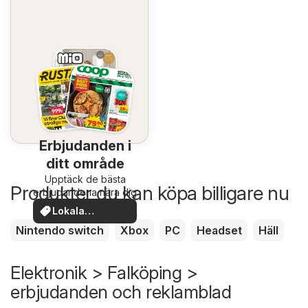
Erbjudanden i
ditt område
Upptäck de bästa
Produkter du kan köpa billigare nu
erbjudandena nära dig
Lokala
erbjudanden
Nintendo switch
Xbox
PC
Headset
Häll
Elektronik > Falköping >
erbjudanden och reklamblad