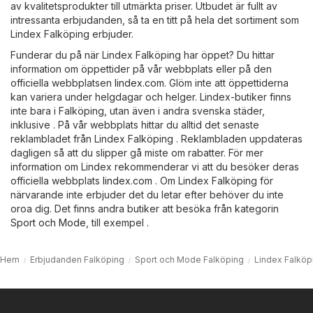
av kvalitetsprodukter till utmärkta priser. Utbudet är fullt av
intressanta erbjudanden, så ta en titt på hela det sortiment som
Lindex Falköping erbjuder.
Funderar du på när Lindex Falköping har öppet? Du hittar
information om öppettider på vår webbplats eller på den
officiella webbplatsen
lindex.com
. Glöm inte att öppettiderna
kan variera under helgdagar och helger. Lindex-butiker finns
inte bara i Falköping, utan även i andra svenska städer,
inklusive . På vår webbplats hittar du alltid det senaste
reklambladet från Lindex Falköping . Reklambladen uppdateras
dagligen så att du slipper gå miste om rabatter. För mer
information om Lindex rekommenderar vi att du besöker deras
officiella webbplats
lindex.com
. Om Lindex Falköping för
närvarande inte erbjuder det du letar efter behöver du inte
oroa dig. Det finns andra butiker att besöka från kategorin
Sport och Mode
, till exempel .
Hem
Erbjudanden Falköping
Sport och Mode Falköping
Lindex Falköp