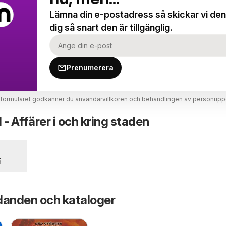
Lämna din e-postadress så skickar vi den t
dig så snart den är tillgänglig.
Prenumerera
 formuläret godkänner du
användarvillkoren
och
behandlingen av personuppg
d - Affärer i och kring staden
5
danden och kataloger