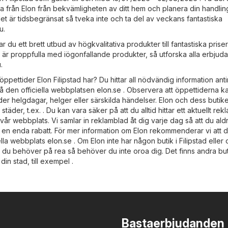
 från Elon från bekvämligheten av ditt hem och planera din handling
det är tidsbegränsat så tveka inte och ta del av veckans fantastiska
u.
tar du ett brett utbud av högkvalitativa produkter till fantastiska prise
 är proppfulla med iögonfallande produkter, så utforska alla erbju
.
öppettider Elon Filipstad har? Du hittar all nödvändig information an
på den officiella webbplatsen
elon.se
. Observera att öppettiderna k
er helgdagar, helger eller särskilda händelser. Elon och dess butike
täder, t.ex. . Du kan vara säker på att du alltid hittar ett aktuellt re
 vår webbplats. Vi samlar in reklamblad åt dig varje dag så att du ald
en enda rabatt. För mer information om Elon rekommenderar vi att 
ella webbplats
elon.se
. Om Elon inte har någon butik i Filipstad eller
 du behöver på rea så behöver du inte oroa dig. Det finns andra but
 din stad, till exempel .
Bastaerbjudanden