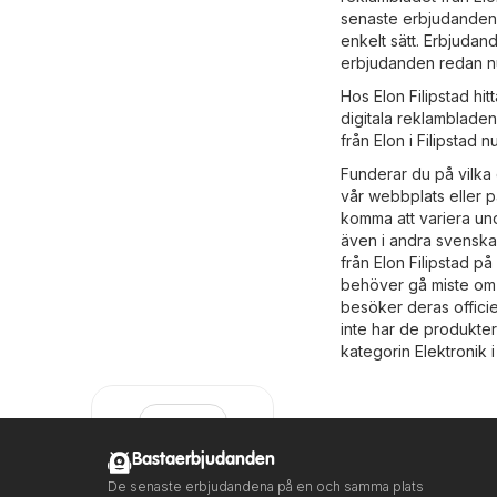
senaste erbjudandena
enkelt sätt. Erbjudan
erbjudanden redan n
Hos Elon Filipstad hit
digitala reklambladen
från Elon i Filipstad nu
Funderar du på vilka 
vår webbplats eller 
komma att variera und
även i andra svenska s
från Elon Filipstad på
behöver gå miste om 
besöker deras offici
inte har de produkter
kategorin
Elektronik
i
Bastaerbjudanden
De senaste erbjudandena på en och samma plats