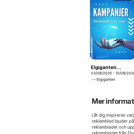
Elgiganten
03/08/2026 - 10/08/202
erbjudanden
Elgiganten
Mer informat
Låt dig inspireras va
reklamblad bjuder på
reklambladet och upp
reklambladet från Elo