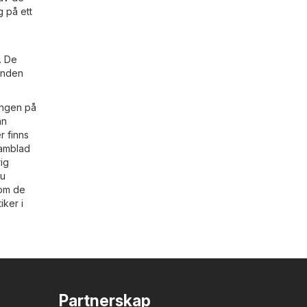
 på ett
r. De
danden
tingen på
an
r finns
klamblad
rig
du
 om de
iker i
Partnerskap