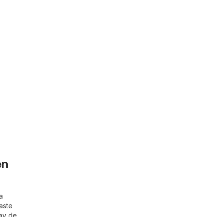
en
a
aste
 av de