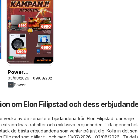
Power
6
03/08/2026 - 09/08/2026
erbjudanden
Power
ion om Elon Filipstad och dess erbjudand
rje vecka av de senaste erbjudandena från Elon Filipstad, där varje
 extraordinära rabatter och exklusiva erbjudanden. Titta igenom hel
täck de bästa erbjudandena som väntar på just dig. Kolla in det sen
n Filipstad som gäller till och med 13/07/2026 - 02/08/2026 . Ta del