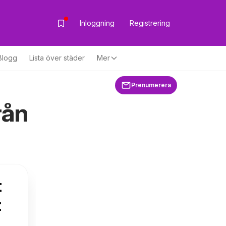
Inloggning
Registrering
Blogg
Lista över städer
Mer
Prenumerera
rån
t
t