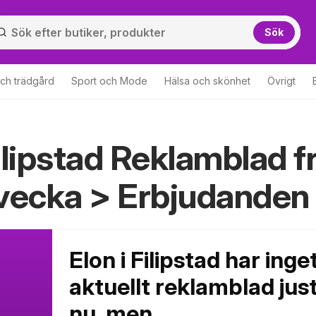
Sök
ch trädgård
Sport och Mode
Hälsa och skönhet
Övrigt
ilipstad Reklamblad f
ad
vecka > Erbjudanden
Elon i Filipstad har inge
aktuellt reklamblad jus
nu, men...