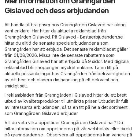
Mer information om Granngården
Gislaved och dess erbjudanden
Att handla till bra priser hos Granngården Gislaved har aldrig
varit enklare! Här hittar du aktuella reklamblad från
Granngården Gislaved. På
Gislaved - Bastaerbjudanden.se
hittar du alltid de senaste specialerbjudandena som
Granngården har att erbjuda. Det senaste reklambladet gäller
från 01/08/2026. Missa inte de senaste rabatterna som
Granngården Gislaved har att erbjuda på 9 sidor. Med digitala
reklamblad blir shoppingen mycket enklare. Ta en titt på
aktuella prissänkningar hos Granngården från bekvämligheten
av ditt hem och planera din handling på ett bekvämt och
smidigt sätt.
I reklambladen från Granngården i Gislaved hittar du ett brett
utbud av kvalitetsprodukter till utmärkta priser. Utbudet är fullt
av intressanta erbjudanden, så ta en titt på hela det sortiment
som Granngården Gislaved erbjuder.
Vill du veta vilka öppettider Granngården Gislaved har? Du
hittar information om öppettiderna på vår webbplats eller direkt
på
granngarden.se
. Observera att öppettiderna kan variera på