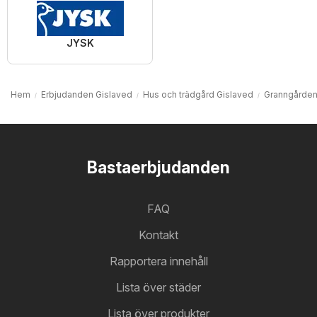
JYSK
Hem
Erbjudanden Gislaved
Hus och trädgård Gislaved
Granngården
Bastaerbjudanden
FAQ
Kontakt
Rapportera innehåll
Lista över städer
Lista över produkter