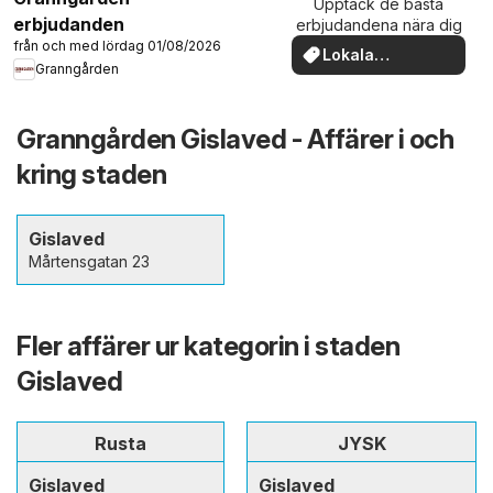
Upptäck de bästa
erbjudanden
erbjudandena nära dig
från och med lördag 01/08/2026
Lokala
Granngården
erbjudanden
Granngården Gislaved - Affärer i och
kring staden
Gislaved
Mårtensgatan 23
Fler affärer ur kategorin i staden
Gislaved
Rusta
JYSK
Gislaved
Gislaved