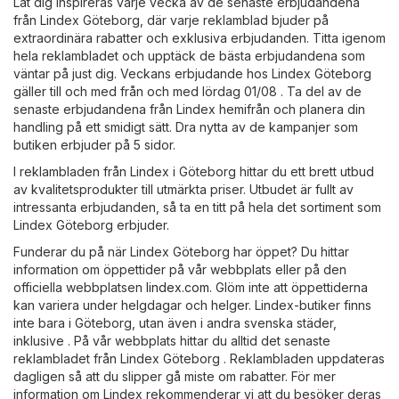
Låt dig inspireras varje vecka av de senaste erbjudandena
från Lindex Göteborg, där varje reklamblad bjuder på
extraordinära rabatter och exklusiva erbjudanden. Titta igenom
hela reklambladet och upptäck de bästa erbjudandena som
väntar på just dig. Veckans erbjudande hos Lindex Göteborg
gäller till och med från och med lördag 01/08 . Ta del av de
senaste erbjudandena från Lindex hemifrån och planera din
handling på ett smidigt sätt. Dra nytta av de kampanjer som
butiken erbjuder på 5 sidor.
I reklambladen från Lindex i Göteborg hittar du ett brett utbud
av kvalitetsprodukter till utmärkta priser. Utbudet är fullt av
intressanta erbjudanden, så ta en titt på hela det sortiment som
Lindex Göteborg erbjuder.
Funderar du på när Lindex Göteborg har öppet? Du hittar
information om öppettider på vår webbplats eller på den
officiella webbplatsen
lindex.com
. Glöm inte att öppettiderna
kan variera under helgdagar och helger. Lindex-butiker finns
inte bara i Göteborg, utan även i andra svenska städer,
inklusive . På vår webbplats hittar du alltid det senaste
reklambladet från Lindex Göteborg . Reklambladen uppdateras
dagligen så att du slipper gå miste om rabatter. För mer
information om Lindex rekommenderar vi att du besöker deras