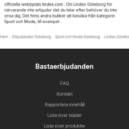
officiella webbplats
lindex.com
. Om Lindex Göteborg för
närvarande inte erbjuder det du letar efter behöver du inte
oroa dig. Det finns andra butiker att besöka från kategorin
Sport och Mode
, till exempel .
Hem
Erbjudanden Göteborg
Sport och Mode Göteborg
Lindex Göteb
Bastaerbjudanden
FAQ
Kontakt
Rapportera innehåll
Lista över städer
Lista över produkter