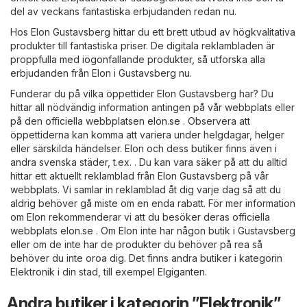
del av veckans fantastiska erbjudanden redan nu.
Hos Elon Gustavsberg hittar du ett brett utbud av högkvalitativa
produkter till fantastiska priser. De digitala reklambladen är
proppfulla med iögonfallande produkter, så utforska alla
erbjudanden från Elon i Gustavsberg nu.
Funderar du på vilka öppettider Elon Gustavsberg har? Du
hittar all nödvändig information antingen på vår webbplats eller
på den officiella webbplatsen
elon.se
. Observera att
öppettiderna kan komma att variera under helgdagar, helger
eller särskilda händelser. Elon och dess butiker finns även i
andra svenska städer, t.ex. . Du kan vara säker på att du alltid
hittar ett aktuellt reklamblad från Elon Gustavsberg på vår
webbplats. Vi samlar in reklamblad åt dig varje dag så att du
aldrig behöver gå miste om en enda rabatt. För mer information
om Elon rekommenderar vi att du besöker deras officiella
webbplats
elon.se
. Om Elon inte har någon butik i Gustavsberg
eller om de inte har de produkter du behöver på rea så
behöver du inte oroa dig. Det finns andra butiker i kategorin
Elektronik
i din stad, till exempel
Elgiganten
.
Andra butiker i kategorin ”Elektronik”