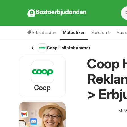
Bastaerbjudanden
Erbjudanden
Matbutiker
Elektronik
Hus o
Coop Hallstahammar
Coop 
Reklam
Coop
> Erb
ANN