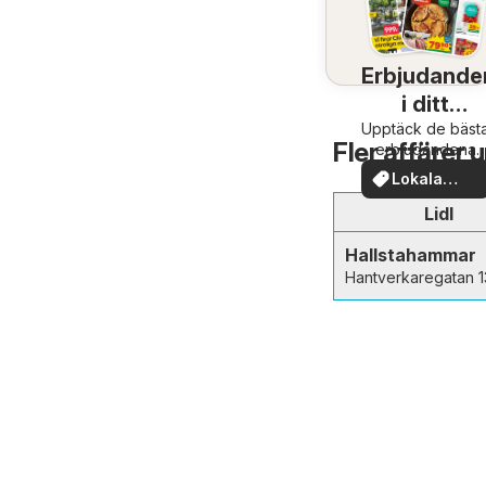
Erbjudande
i ditt
Upptäck de bäst
område
Fler affärer 
erbjudandena
nära dig
Lokala
erbjudande
Lidl
Hallstahammar
Hantverkaregatan 1