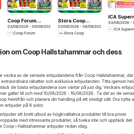
ICA Super
Coop Forum
Stora Coop
03/08/2026 -
erbjudand
26
03/08/2026 - 09/08/2026
03/08/2026 - 09/08/2026
erbjudanden
erbjudanden
ICA Super
Coop Forum
Stora Coop
tion om Coop Hallstahammar och dess
arje vecka av de senaste erbjudandena från Coop Hallstahammar, där
 extraordinära rabatter och exklusiva erbjudanden. Titta igenom hel
täck de bästa erbjudandena som väntar på just dig. Veckans erbj
ar gäller till och med 10/08/2026 - 16/08/2026 . Ta del av de sena
p hemifrån och planera din handling på ett smidigt sätt. Dra nytta 
n erbjuder på 8 sidor.
bjuder ett brett utbud av högkvalitativa produkter till bra priser.
proppade med intressanta produkter, så tveka inte och upptäck det
 Coop i Hallstahammar erbjuder redan idag.