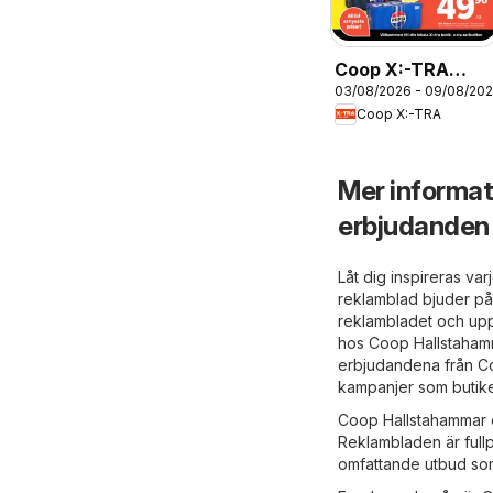
Coop X:-TRA
03/08/2026 - 09/08/20
erbjudanden
Coop X:-TRA
Mer informa
erbjudanden
Låt dig inspireras v
reklamblad bjuder på
reklambladet och upp
hos Coop Hallstahamm
erbjudandena från Coo
kampanjer som butike
Coop Hallstahammar er
Reklambladen är full
omfattande utbud som