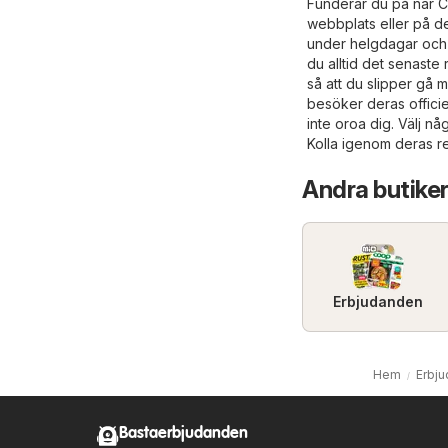
Funderar du på när C
webbplats eller på d
under helgdagar och h
du alltid det senast
så att du slipper gå 
besöker deras offici
inte oroa dig. Välj n
Kolla igenom deras r
Andra butiker
Erbjudanden
Hem
Erbj
Bastaerbjudanden