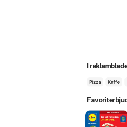
I reklamblade
Pizza
Kaffe
Favoriterbju