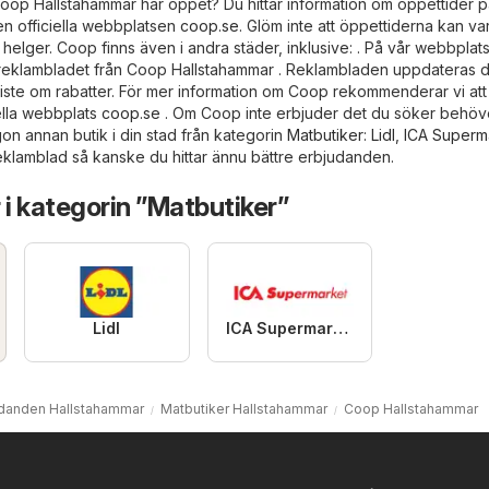
oop Hallstahammar har öppet? Du hittar information om öppettider p
en officiella webbplatsen
coop.se
. Glöm inte att öppettiderna kan va
elger. Coop finns även i andra städer, inklusive: . På vår webbplats 
e reklambladet från Coop Hallstahammar . Reklambladen uppdateras 
miste om rabatter. För mer information om Coop rekommenderar vi att
ella webbplats
coop.se
. Om Coop inte erbjuder det du söker behöv
ågon annan butik i din stad från kategorin
Matbutiker
:
Lidl
,
ICA Superm
eklamblad så kanske du hittar ännu bättre erbjudanden.
 i kategorin ”Matbutiker”
Lidl
ICA Supermarket
udanden Hallstahammar
Matbutiker Hallstahammar
Coop Hallstahammar