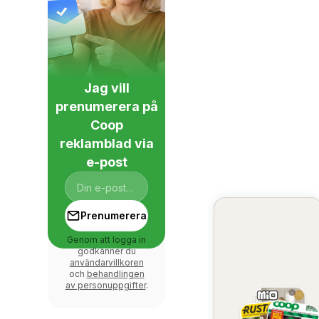
Jag vill
prenumerera på
Coop
reklamblad via
e-post
Prenumerera
Genom att logga in
godkänner du
användarvillkoren
och
behandlingen
av personuppgifter
.