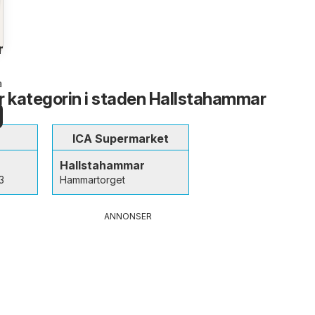
n
a
ur kategorin i staden Hallstahammar
n
ICA Supermarket
Hallstahammar
3
Hammartorget
ANNONSER