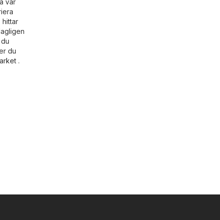
å vår
riera
hittar
dagligen
 du
er du
arket
.