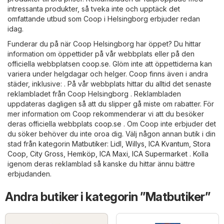
intressanta produkter, så tveka inte och upptäck det
omfattande utbud som Coop i Helsingborg erbjuder redan
idag.
Funderar du på när Coop Helsingborg har öppet? Du hittar
information om öppettider på vår webbplats eller på den
officiella webbplatsen
coop.se
. Glöm inte att öppettiderna kan
variera under helgdagar och helger. Coop finns även i andra
städer, inklusive: . På vår webbplats hittar du alltid det senaste
reklambladet från Coop Helsingborg . Reklambladen
uppdateras dagligen så att du slipper gå miste om rabatter. För
mer information om Coop rekommenderar vi att du besöker
deras officiella webbplats
coop.se
. Om Coop inte erbjuder det
du söker behöver du inte oroa dig. Välj någon annan butik i din
stad från kategorin
Matbutiker
:
Lidl
,
Willys
,
ICA Kvantum
,
Stora
Coop
,
City Gross
,
Hemköp
,
ICA Maxi
,
ICA Supermarket
. Kolla
igenom deras reklamblad så kanske du hittar ännu bättre
erbjudanden.
Andra butiker i kategorin ”Matbutiker”