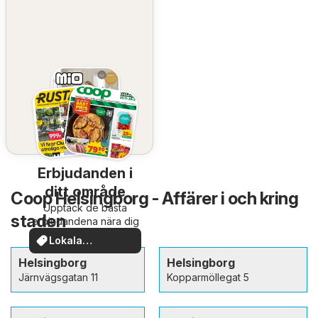
Erbjudanden i
ditt område
Coop Helsingborg - Affärer i och kring
Upptäck de bästa
staden
erbjudandena nära dig
Lokala
erbjudanden
Helsingborg
Helsingborg
Järnvägsgatan 11
Kopparmöllegat 5