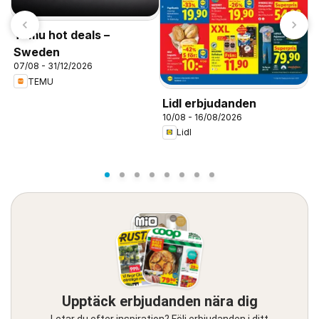
Temu hot deals –
Sweden
07/08 - 31/12/2026
TEMU
J
Lidl erbjudanden
0
10/08 - 16/08/2026
Lidl
Upptäck erbjudanden nära dig
Letar du efter inspiration? Följ erbjudanden i ditt