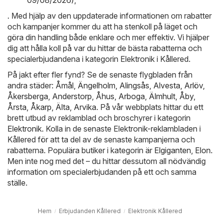
. Med hjälp av den uppdaterade informationen om rabatter
och kampanjer kommer du att ha stenkoll på läget och
göra din handling både enklare och mer effektiv. Vi hjälper
dig att hålla koll på var du hittar de bästa rabatterna och
specialerbjudandena i kategorin Elektronik i Kållered.
På jakt efter fler fynd? Se de senaste flygbladen från
andra städer:
Åmål
,
Ängelholm
,
Alingsås
,
Alvesta
,
Arlöv
,
Åkersberga
,
Anderstorp
,
Åhus
,
Arboga
,
Älmhult
,
Åby
,
Årsta
,
Åkarp
,
Älta
,
Arvika
. På vår webbplats hittar du ett
brett utbud av reklamblad och broschyrer i kategorin
Elektronik
. Kolla in de senaste Elektronik-reklambladen i
Kållered för att ta del av de senaste kampanjerna och
rabatterna. Populära butiker i kategorin är
Elgiganten
,
Elon
.
Men inte nog med det – du hittar dessutom all nödvändig
information om specialerbjudanden på ett och samma
ställe.
Hem
Erbjudanden Kållered
Elektronik Kållered