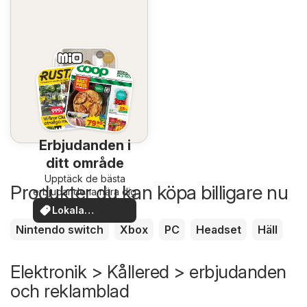
Erbjudanden i
ditt område
Upptäck de bästa
Produkter du kan köpa billigare nu
erbjudandena nära dig
Lokala
erbjudanden
Nintendo switch
Xbox
PC
Headset
Häll
Elektronik > Kållered > erbjudanden
och reklamblad