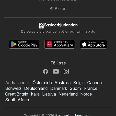
B2B-zon
Bastaerbjudanden
De senaste erbjudandena på en och samma plats
Följ oss
Andra länder:
Österreich
Australia
België
Canada
Schweiz
Deutschland
Danmark
Suomi
France
Great Britain
Italia
Lietuva
Nederland
Norge
South Africa
Copyright © 2026
Bastaerbjudanden.se
.