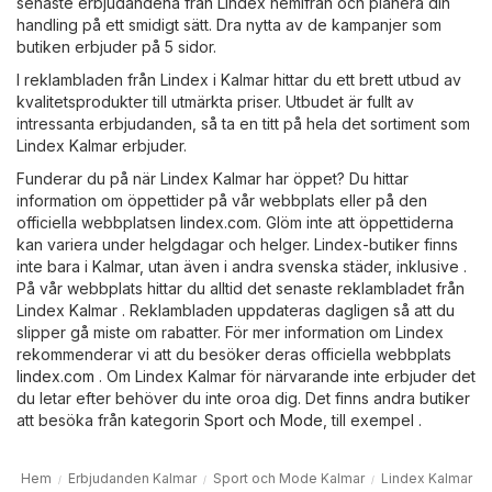
senaste erbjudandena från Lindex hemifrån och planera din
handling på ett smidigt sätt. Dra nytta av de kampanjer som
butiken erbjuder på 5 sidor.
I reklambladen från Lindex i Kalmar hittar du ett brett utbud av
kvalitetsprodukter till utmärkta priser. Utbudet är fullt av
intressanta erbjudanden, så ta en titt på hela det sortiment som
Lindex Kalmar erbjuder.
Funderar du på när Lindex Kalmar har öppet? Du hittar
information om öppettider på vår webbplats eller på den
officiella webbplatsen
lindex.com
. Glöm inte att öppettiderna
kan variera under helgdagar och helger. Lindex-butiker finns
inte bara i Kalmar, utan även i andra svenska städer, inklusive .
På vår webbplats hittar du alltid det senaste reklambladet från
Lindex Kalmar . Reklambladen uppdateras dagligen så att du
slipper gå miste om rabatter. För mer information om Lindex
rekommenderar vi att du besöker deras officiella webbplats
lindex.com
. Om Lindex Kalmar för närvarande inte erbjuder det
du letar efter behöver du inte oroa dig. Det finns andra butiker
att besöka från kategorin
Sport och Mode
, till exempel .
Hem
Erbjudanden Kalmar
Sport och Mode Kalmar
Lindex Kalmar