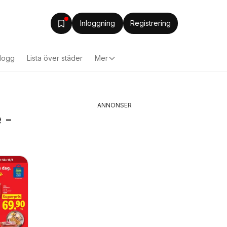
Inloggning
Registrering
logg
Lista över städer
Mer
ANNONSER
 -
Elgiganten
Tempo