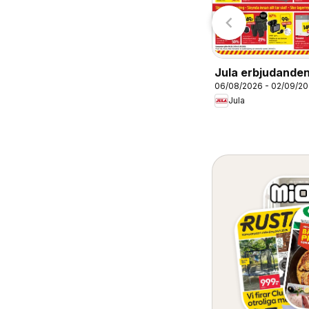
3/08/2026 - 09/08/2026
03/08/2026 - 09/08/2026
rbjudanden
erbjudanden
Tempo
Coop Daglivs
Jula erbjudande
06/08/2026 - 02/09/2
Jula