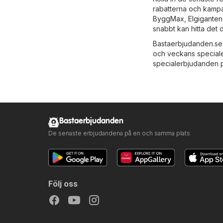
rabatterna och kampan
ByggMax
,
Elgiganten
snabbt kan hitta det
Bastaerbjudanden.se
och veckans specialer
specialerbjudanden p
Bastaerbjudanden
De senaste erbjudandena på en och samma plats
Följ oss