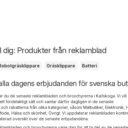
ill dig: Produkter från reklamblad
Robotgräsklippare
Gräsklippare
Batteri
alla dagens erbjudanden för svenska but
ar du de senaste reklambladen och broschyrerna i Karlskoga. Vi vill 
tt fördelaktigt sätt och samlar därför dagligen in de senaste
och rabatterna från olika kategorier, såsom
Matbutiker
,
Elektronik
,
 Mode
,
Hälsa och skönhet
,
Övrigt
. Vi uppdaterar reklambladen kontinu
daterad översikt över de senaste erbjudandena.
eklambladen och broschyrerna varje dag för att ta del av de senaste