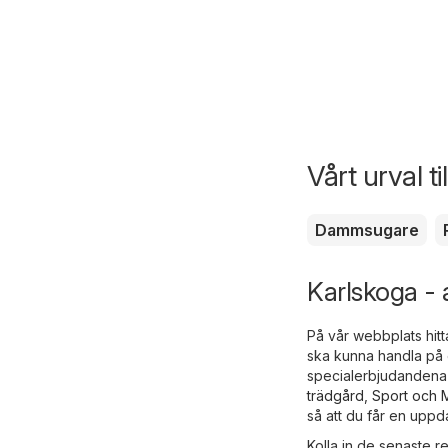
Vårt urval t
Dammsugare
Karlskoga - 
På vår webbplats hitt
ska kunna handla på e
specialerbjudandena 
trädgård
,
Sport och
så att du får en upp
Kolla in de senaste r