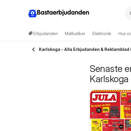
Bastaerbjudanden
Erbjudanden
Matbutiker
Elektronik
Hus o
Karlskoga - Alla Erbjudanden & Reklamblad 
Senaste e
Karlskoga
empo
Coop Daglivs