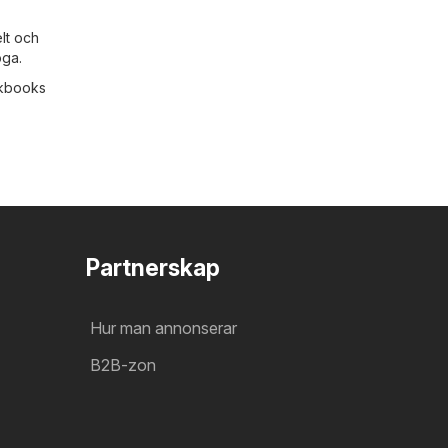
lt och
oga.
okbooks
Partnerskap
Hur man annonserar
B2B-zon