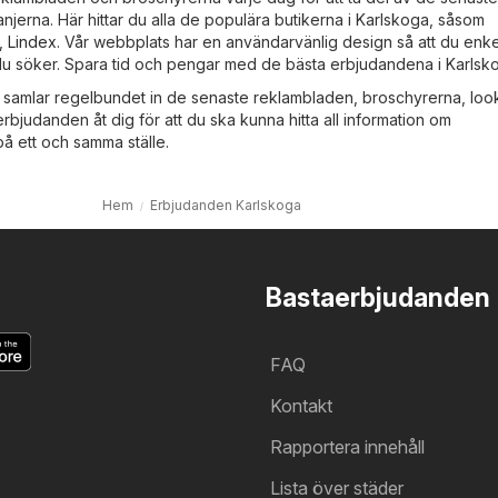
jerna. Här hittar du alla de populära butikerna i Karlskoga, såsom
,
Lindex
. Vår webbplats har en användarvänlig design så att du enke
 du söker. Spara tid och pengar med de bästa erbjudandena i Karlsk
 samlar regelbundet in de senaste reklambladen, broschyrerna, lo
bjudanden åt dig för att du ska kunna hitta all information om
å ett och samma ställe.
Hem
Erbjudanden Karlskoga
Bastaerbjudanden
FAQ
Kontakt
Rapportera innehåll
Lista över städer