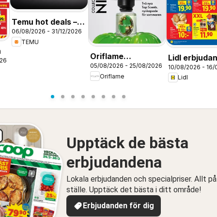
Temu hot deals –
06/08/2026 - 31/12/2026
Sweden
TEMU
n
Oriflame
Lidl erbjuda
026
05/08/2026 - 25/08/2026
erbjudanden 11/26
10/08/2026 - 16
Oriflame
Lidl
Upptäck de bästa
erbjudandena
Lokala erbjudanden och specialpriser. Allt på
ställe. Upptäck det bästa i ditt område!
Erbjudanden för dig