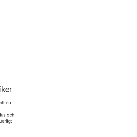
iker
att du
Hus och
erligt