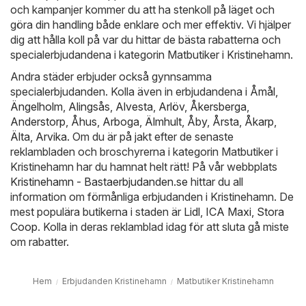
och kampanjer kommer du att ha stenkoll på läget och
göra din handling både enklare och mer effektiv. Vi hjälper
dig att hålla koll på var du hittar de bästa rabatterna och
specialerbjudandena i kategorin Matbutiker i Kristinehamn.
Andra städer erbjuder också gynnsamma
specialerbjudanden. Kolla även in erbjudandena i
Åmål
,
Ängelholm
,
Alingsås
,
Alvesta
,
Arlöv
,
Åkersberga
,
Anderstorp
,
Åhus
,
Arboga
,
Älmhult
,
Åby
,
Årsta
,
Åkarp
,
Älta
,
Arvika
. Om du är på jakt efter de senaste
reklambladen och broschyrerna i kategorin Matbutiker i
Kristinehamn har du hamnat helt rätt! På vår webbplats
Kristinehamn - Bastaerbjudanden.se
hittar du all
information om förmånliga erbjudanden i Kristinehamn. De
mest populära butikerna i staden är
Lidl
,
ICA Maxi
,
Stora
Coop
. Kolla in deras reklamblad idag för att sluta gå miste
om rabatter.
Hem
Erbjudanden Kristinehamn
Matbutiker Kristinehamn