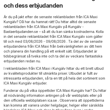
och dess erbjudanden
Är du på jakt efter de senaste reklambladen från ICA Maxi
Kungälv? Då har du hamnat rätt! Du hittar alltid de senaste
reklambladen från ICA Maxi Kungälv på
Kungälv -
Bastaerbjudanden.se
– så att du kan sänka kostnaderna. Kolla
in det senaste reklambladet från ICA Maxi Kungälv som gäller
till och med 03/08/2026 - 09/08/2026 . Ta del av de senaste
erbjudandena från ICA Maxi från bekvämligheten av ditt hem
och planera din handling på ett enkelt sätt. Erbjudandet är
tidsbegränsat så tveka inte och ta del av veckans fantastiska
erbjudanden redan nu.
I reklambladen från ICA Maxi i Kungälv hittar du ett brett utbud
av kvalitetsprodukter till utmärkta priser. Utbudet är fullt av
intressanta erbjudanden, så ta en titt på hela det sortiment som
ICA Maxi Kungälv erbjuder.
Funderar du på vilka öppettider ICA Maxi Kungälv har? Du hittar
all nödvändig information antingen på vår webbplats eller på
den officiella webbplatsen
ica.se
. Observera att öppettiderna
kan komma att variera under helgdagar, helger eller särskilda