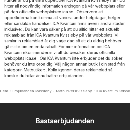
Funderar du på vilka öppettider ICA Kvantum Kvissleby har? Du
hittar all nödvändig information antingen på vår webbplats eller
på den officiella webbplatsen
ica.se
. Observera att
öppettiderna kan komma att variera under helgdagar, helger
eller särskilda händelser. ICA Kvantum finns även i andra städer,
inklusive: . Du kan vara säker på att du alltid hittar ett aktuellt
reklamblad från ICA Kvantum Kvissleby på vår webbplats. Vi
samlar in reklamblad åt dig varje dag så att du aldrig behöver
gå miste om en enda rabatt. För mer information om ICA
Kvantum rekommenderar vi att du besöker deras officiella
webbplats
ica.se
. Om ICA Kvantum inte erbjuder det du söker
behöver du inte oroa dig. Välj någon annan butik i din stad från
kategorin
Matbutiker
: . Kolla igenom deras reklamblad så
kanske du hittar ännu bättre erbjudanden.
Hem
Erbjudanden Kvissleby
Matbutiker Kvissleby
ICA Kvantum Kvissl
Bastaerbjudanden