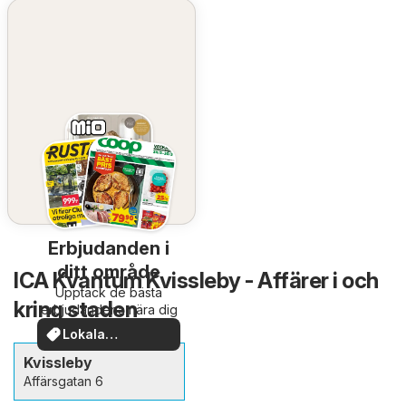
Erbjudanden i
ditt område
ICA Kvantum Kvissleby - Affärer i och
Upptäck de bästa
kring staden
erbjudandena nära dig
Lokala
erbjudanden
Kvissleby
Affärsgatan 6