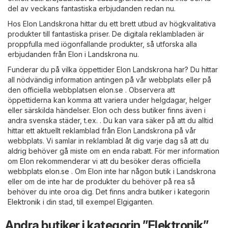
del av veckans fantastiska erbjudanden redan nu.
Hos Elon Landskrona hittar du ett brett utbud av högkvalitativa
produkter till fantastiska priser. De digitala reklambladen är
proppfulla med iögonfallande produkter, så utforska alla
erbjudanden från Elon i Landskrona nu.
Funderar du på vilka öppettider Elon Landskrona har? Du hittar
all nödvändig information antingen på vår webbplats eller på
den officiella webbplatsen
elon.se
. Observera att
öppettiderna kan komma att variera under helgdagar, helger
eller särskilda händelser. Elon och dess butiker finns även i
andra svenska städer, t.ex. . Du kan vara säker på att du alltid
hittar ett aktuellt reklamblad från Elon Landskrona på vår
webbplats. Vi samlar in reklamblad åt dig varje dag så att du
aldrig behöver gå miste om en enda rabatt. För mer information
om Elon rekommenderar vi att du besöker deras officiella
webbplats
elon.se
. Om Elon inte har någon butik i Landskrona
eller om de inte har de produkter du behöver på rea så
behöver du inte oroa dig. Det finns andra butiker i kategorin
Elektronik
i din stad, till exempel
Elgiganten
.
Andra butiker i kategorin ”Elektronik”