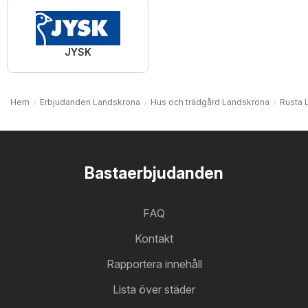
JYSK
Hem
Erbjudanden Landskrona
Hus och trädgård Landskrona
Rusta 
Bastaerbjudanden
FAQ
Kontakt
Rapportera innehåll
Lista över städer