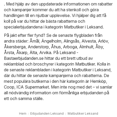
. Med hjälp av den uppdaterade informationen om rabatter
och kampanjer kommer du att ha stenkoll och göra
handlingen till en njutbar upplevelse. Vi hjälper dig att få
koll på var du hittar de bästa rabatterna och
specialerbjudandena i kategorin Matbutiker i Leksand.
På jakt efter fler fynd? Se de senaste flygbladen från
andra städer:
Åmål
,
Ängelholm
,
Alingsås
,
Alvesta
,
Arlöv
,
Åkersberga
,
Anderstorp
,
Åhus
,
Arboga
,
Älmhult
,
Åby
,
Årsta
,
Åkarp
,
Älta
,
Arvika
. På
Leksand -
Bastaerbjudanden.se
hittar du ett brett utbud av
reklamblad och broschyrer i kategorin
Matbutiker
. Kolla in
de senaste reklambladen i kategorin Matbutiker i Leksand,
där du hittar de senaste kampanjerna och rabatterna. De
mest populära butikerna i den här kategorin är
Hemköp
,
Coop
,
ICA Supermarket
. Men inte nog med det – vi samlar
all nödvändig information om förmånliga erbjudanden på
ett och samma ställe.
Hem
Erbjudanden Leksand
Matbutiker Leksand