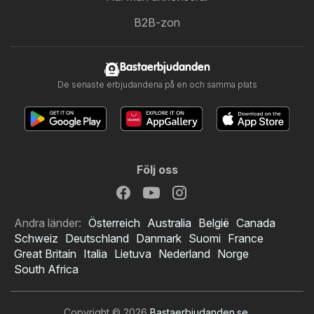
B2B-zon
Bastaerbjudanden
De senaste erbjudandena på en och samma plats
Följ oss
Andra länder:
Österreich
Australia
België
Canada
Schweiz
Deutschland
Danmark
Suomi
France
Great Britain
Italia
Lietuva
Nederland
Norge
South Africa
Copyright © 2026
Bastaerbjudanden.se
.