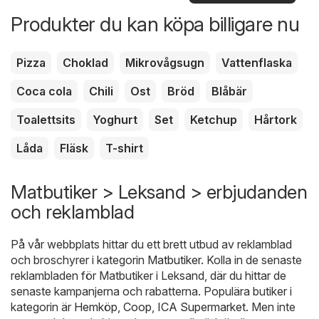
erbjudanden
Produkter du kan köpa billigare nu
Pizza
Choklad
Mikrovågsugn
Vattenflaska
Coca cola
Chili
Ost
Bröd
Blåbär
Toalettsits
Yoghurt
Set
Ketchup
Hårtork
Låda
Fläsk
T-shirt
Matbutiker > Leksand > erbjudanden
och reklamblad
På vår webbplats hittar du ett brett utbud av reklamblad
och broschyrer i kategorin
Matbutiker
. Kolla in de senaste
reklambladen för Matbutiker i Leksand, där du hittar de
senaste kampanjerna och rabatterna. Populära butiker i
kategorin är
Hemköp
,
Coop
,
ICA Supermarket
. Men inte