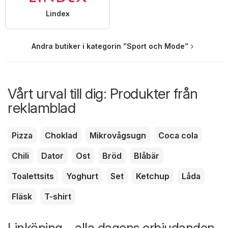
Lindex
Andra butiker i kategorin ”Sport och Mode”
Vårt urval till dig: Produkter från
reklamblad
Pizza
Choklad
Mikrovågsugn
Coca cola
Chili
Dator
Ost
Bröd
Blåbär
Toalettsits
Yoghurt
Set
Ketchup
Låda
Fläsk
T-shirt
Linköping - alla dagens erbjudanden