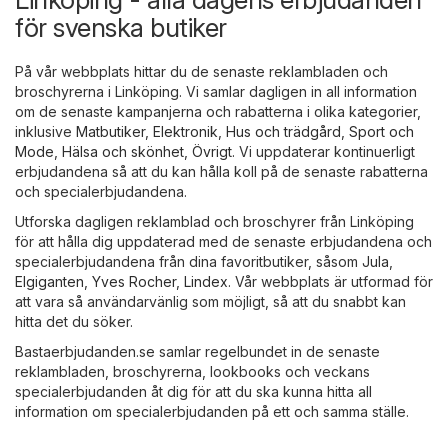
för svenska butiker
På vår webbplats hittar du de senaste reklambladen och
broschyrerna i Linköping. Vi samlar dagligen in all information
om de senaste kampanjerna och rabatterna i olika kategorier,
inklusive
Matbutiker
,
Elektronik
,
Hus och trädgård
,
Sport och
Mode
,
Hälsa och skönhet
,
Övrigt
. Vi uppdaterar kontinuerligt
erbjudandena så att du kan hålla koll på de senaste rabatterna
och specialerbjudandena.
Utforska dagligen reklamblad och broschyrer från Linköping
för att hålla dig uppdaterad med de senaste erbjudandena och
specialerbjudandena från dina favoritbutiker, såsom
Jula
,
Elgiganten
,
Yves Rocher
,
Lindex
. Vår webbplats är utformad för
att vara så användarvänlig som möjligt, så att du snabbt kan
hitta det du söker.
Bastaerbjudanden.se samlar regelbundet in de senaste
reklambladen, broschyrerna, lookbooks och veckans
specialerbjudanden åt dig för att du ska kunna hitta all
information om specialerbjudanden på ett och samma ställe.