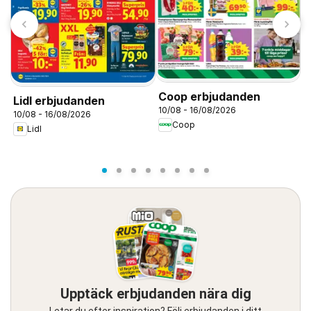
T
S
0
Coop erbjudanden
Lidl erbjudanden
10/08 - 16/08/2026
10/08 - 16/08/2026
Coop
Lidl
Upptäck erbjudanden nära dig
Letar du efter inspiration? Följ erbjudanden i ditt