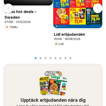
Temu hot deals –
Sweden
07/08 - 31/12/2026
TEMU
J
Lidl erbjudanden
0
10/08 - 16/08/2026
Lidl
Upptäck erbjudanden nära dig
Letar du efter inspiration? Följ erbjudanden i ditt