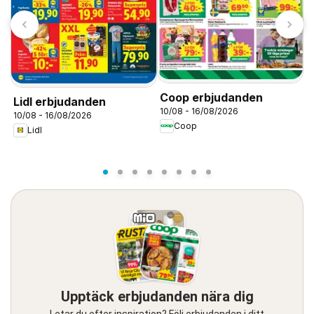
T
S
0
Coop erbjudanden
Lidl erbjudanden
10/08 - 16/08/2026
10/08 - 16/08/2026
Coop
Lidl
Upptäck erbjudanden nära dig
Letar du efter inspiration? Följ erbjudanden i ditt