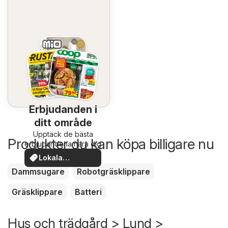
Erbjudanden i
ditt område
Upptäck de bästa
Produkter du kan köpa billigare nu
erbjudandena nära dig
Lokala
erbjudanden
Dammsugare
Robotgräsklippare
Gräsklippare
Batteri
Hus och trädgård > Lund >