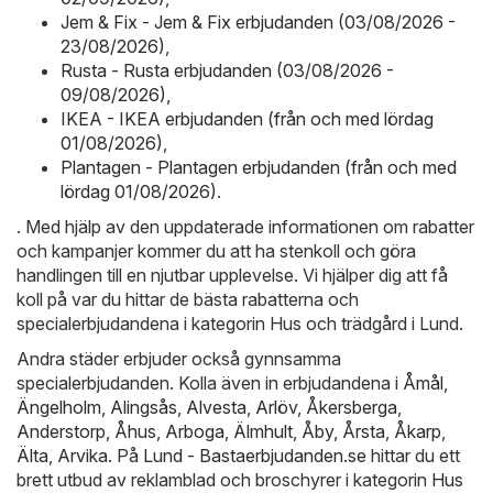
Jem & Fix - Jem & Fix erbjudanden (03/08/2026 -
23/08/2026)
,
Rusta - Rusta erbjudanden (03/08/2026 -
09/08/2026)
,
IKEA - IKEA erbjudanden (från och med lördag
01/08/2026)
,
Plantagen - Plantagen erbjudanden (från och med
lördag 01/08/2026)
.
. Med hjälp av den uppdaterade informationen om rabatter
och kampanjer kommer du att ha stenkoll och göra
handlingen till en njutbar upplevelse. Vi hjälper dig att få
koll på var du hittar de bästa rabatterna och
specialerbjudandena i kategorin Hus och trädgård i Lund.
Andra städer erbjuder också gynnsamma
specialerbjudanden. Kolla även in erbjudandena i
Åmål
,
Ängelholm
,
Alingsås
,
Alvesta
,
Arlöv
,
Åkersberga
,
Anderstorp
,
Åhus
,
Arboga
,
Älmhult
,
Åby
,
Årsta
,
Åkarp
,
Älta
,
Arvika
. På
Lund - Bastaerbjudanden.se
hittar du ett
brett utbud av reklamblad och broschyrer i kategorin
Hus