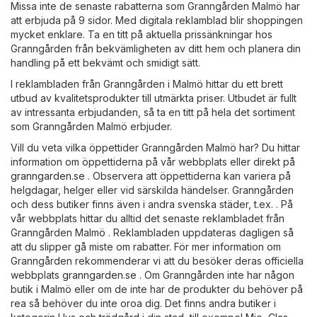
Missa inte de senaste rabatterna som Granngården Malmö har
att erbjuda på 9 sidor. Med digitala reklamblad blir shoppingen
mycket enklare. Ta en titt på aktuella prissänkningar hos
Granngården från bekvämligheten av ditt hem och planera din
handling på ett bekvämt och smidigt sätt.
I reklambladen från Granngården i Malmö hittar du ett brett
utbud av kvalitetsprodukter till utmärkta priser. Utbudet är fullt
av intressanta erbjudanden, så ta en titt på hela det sortiment
som Granngården Malmö erbjuder.
Vill du veta vilka öppettider Granngården Malmö har? Du hittar
information om öppettiderna på vår webbplats eller direkt på
granngarden.se
. Observera att öppettiderna kan variera på
helgdagar, helger eller vid särskilda händelser. Granngården
och dess butiker finns även i andra svenska städer, t.ex. . På
vår webbplats hittar du alltid det senaste reklambladet från
Granngården Malmö . Reklambladen uppdateras dagligen så
att du slipper gå miste om rabatter. För mer information om
Granngården rekommenderar vi att du besöker deras officiella
webbplats
granngarden.se
. Om Granngården inte har någon
butik i Malmö eller om de inte har de produkter du behöver på
rea så behöver du inte oroa dig. Det finns andra butiker i