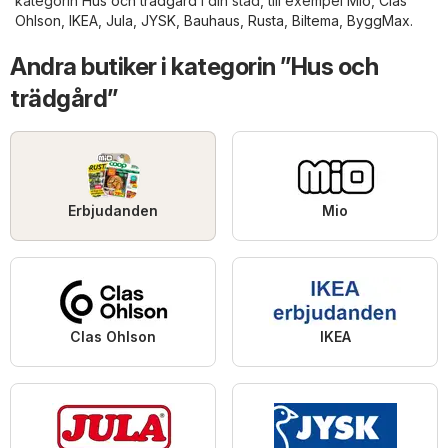
kategorin
Hus och trädgård
i din stad, till exempel
Mio
,
Clas
Ohlson
,
IKEA
,
Jula
,
JYSK
,
Bauhaus
,
Rusta
,
Biltema
,
ByggMax
.
Andra butiker i kategorin ”Hus och
trädgård”
Erbjudanden
Mio
Clas Ohlson
IKEA