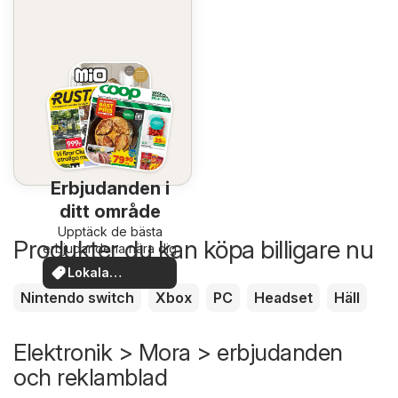
Erbjudanden i
ditt område
Upptäck de bästa
Produkter du kan köpa billigare nu
erbjudandena nära dig
Lokala
erbjudanden
Nintendo switch
Xbox
PC
Headset
Häll
Elektronik > Mora > erbjudanden
och reklamblad