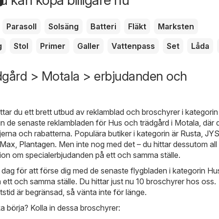
u kan köpa billigare nu
en
Parasoll
Solsäng
Batteri
Fläkt
Marksten
g
Stol
Primer
Galler
Vattenpass
Set
Låda
dgård > Motala > erbjudanden och
ttar du ett brett utbud av reklamblad och broschyrer i kategori
 in de senaste reklambladen för Hus och trädgård i Motala, där d
rna och rabatterna. Populära butiker i kategorin är
Rusta
,
JY
gMax
,
Plantagen
. Men inte nog med det – du hittar dessutom all
ion om specialerbjudanden på ett och samma ställe.
e dag för att förse dig med de senaste flygbladen i kategorin H
 ett och samma ställe. Du hittar just nu 10 broschyrer hos oss.
tstid är begränsad, så vänta inte för länge.
a börja? Kolla in dessa broschyrer: