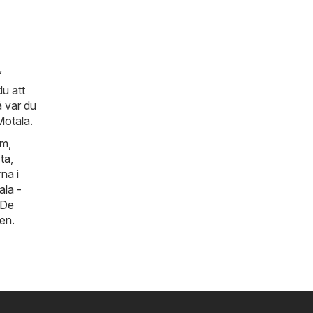
,
u att
å var du
Motala.
lm
,
ta
,
na i
ala -
 De
gen
.