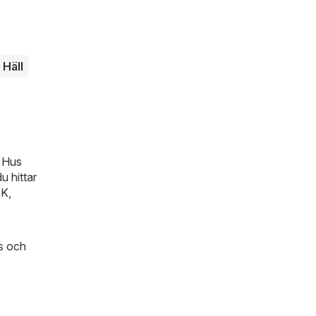
Häll
n
Hus
u hittar
SK
,
us och