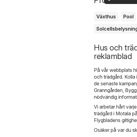
Produkter d
nära dig
erbjudand
Växthus
Pool
Solcellsbelysnin
Hus och trä
reklamblad
På vår webbplats hi
och trädgård
. Kolla
de senaste kampanje
Granngården
,
Byg
nödvändig informat
Vi arbetar hårt varj
trädgård i Motala på
Flygbladens giltighe
Osäker på var du sk