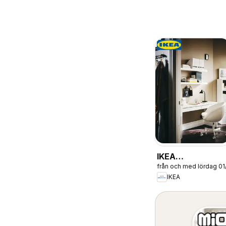
IKEA
från och med lördag 0
erbjudanden
IKEA