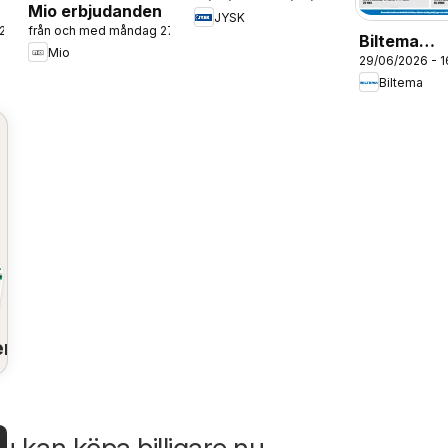
erbjudanden
Mio erbjudanden
JYSK
026
från och med måndag 27/07/2026
Biltema
Mio
29/06/2026 - 
erbjudand
Biltema
en