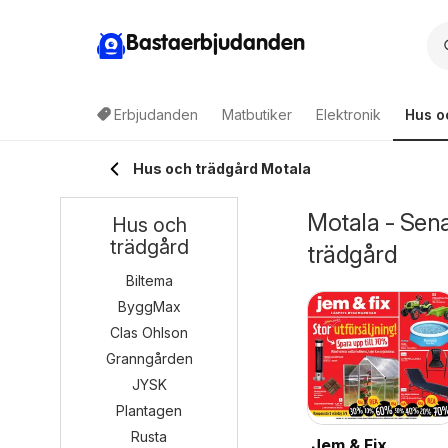
Bastaerbjudanden
Erbjudanden
Matbutiker
Elektronik
Hus o
Hus och trädgård Motala
Motala - Sen
Hus och
trädgård
trädgård
Biltema
ByggMax
Clas Ohlson
Granngården
JYSK
Plantagen
Rusta
Jem & Fix