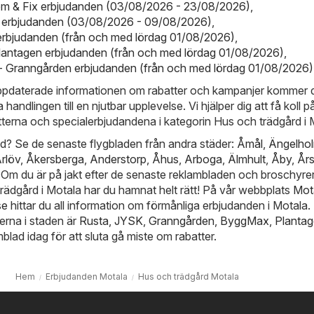
em & Fix erbjudanden (03/08/2026 - 23/08/2026)
,
a erbjudanden (03/08/2026 - 09/08/2026)
,
erbjudanden (från och med lördag 01/08/2026)
,
lantagen erbjudanden (från och med lördag 01/08/2026)
,
- Granngården erbjudanden (från och med lördag 01/08/2026)
ppdaterade informationen om rabatter och kampanjer kommer d
handlingen till en njutbar upplevelse. Vi hjälper dig att få koll p
atterna och specialerbjudandena i kategorin Hus och trädgård i 
ynd? Se de senaste flygbladen från andra städer:
Åmål
,
Ängelho
rlöv
,
Åkersberga
,
Anderstorp
,
Åhus
,
Arboga
,
Älmhult
,
Åby
,
Års
. Om du är på jakt efter de senaste reklambladen och broschyrer
rädgård i Motala har du hamnat helt rätt! På vår webbplats
Mot
se
hittar du all information om förmånliga erbjudanden i Motala.
erna i staden är
Rusta
,
JYSK
,
Granngården
,
ByggMax
,
Planta
mblad idag för att sluta gå miste om rabatter.
Hem
Erbjudanden Motala
Hus och trädgård Motala