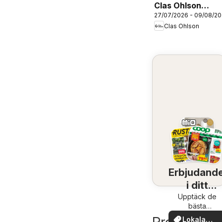
Clas Ohlson
27/07/2026 - 09/08/2
erbjudanden
Clas Ohlson
Erbjudand
i ditt
Upptäck de
område
bästa
erbjudandena
Lokala