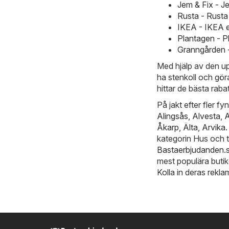
Jem & Fix - J
Rusta - Rust
IKEA - IKEA 
Plantagen - P
Granngården 
Med hjälp av den u
ha stenkoll och göra 
hittar de bästa rab
På jakt efter fler f
Alingsås
,
Alvesta
,
A
Åkarp
,
Älta
,
Arvika
kategorin Hus och t
Bastaerbjudanden.
mest populära butik
Kolla in deras rekla