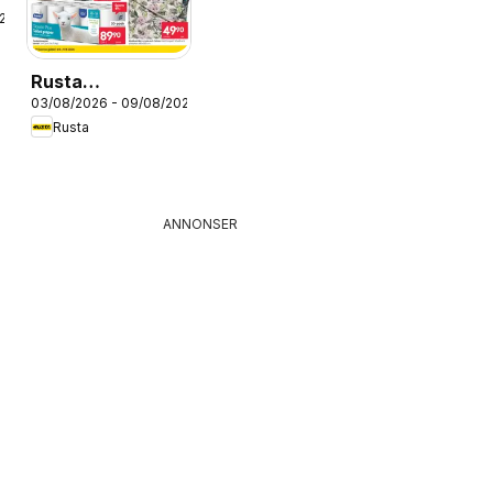
026
Rusta
03/08/2026 - 09/08/2026
erbjudanden
Rusta
ANNONSER