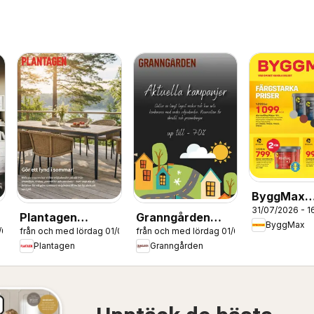
ByggMax
31/07/2026 - 1
erbjudand
Plantagen
Granngården
ByggMax
1/08/2026
från och med lördag 01/08/2026
från och med lördag 01/08/2026
erbjudanden
erbjudanden
Plantagen
Granngården