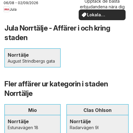
Upptäck de bästa
06/08 - 02/09/2026
erbjudandena nära dig
Jula
Lokala
erbjudanden
Jula Norrtälje - Affärer i och kring
staden
Norrtälje
August Strindbergs gata
Fler affärer ur kategorin i staden
Norrtälje
Mio
Clas Ohlson
Norrtälje
Norrtälje
Estunavägen 18
Radarvägen 9I