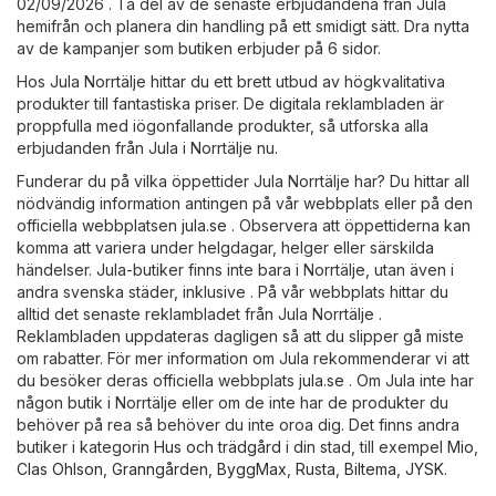
02/09/2026 . Ta del av de senaste erbjudandena från Jula
hemifrån och planera din handling på ett smidigt sätt. Dra nytta
av de kampanjer som butiken erbjuder på 6 sidor.
Hos Jula Norrtälje hittar du ett brett utbud av högkvalitativa
produkter till fantastiska priser. De digitala reklambladen är
proppfulla med iögonfallande produkter, så utforska alla
erbjudanden från Jula i Norrtälje nu.
Funderar du på vilka öppettider Jula Norrtälje har? Du hittar all
nödvändig information antingen på vår webbplats eller på den
officiella webbplatsen
jula.se
. Observera att öppettiderna kan
komma att variera under helgdagar, helger eller särskilda
händelser. Jula-butiker finns inte bara i Norrtälje, utan även i
andra svenska städer, inklusive . På vår webbplats hittar du
alltid det senaste reklambladet från Jula Norrtälje .
Reklambladen uppdateras dagligen så att du slipper gå miste
om rabatter. För mer information om Jula rekommenderar vi att
du besöker deras officiella webbplats
jula.se
. Om Jula inte har
någon butik i Norrtälje eller om de inte har de produkter du
behöver på rea så behöver du inte oroa dig. Det finns andra
butiker i kategorin
Hus och trädgård
i din stad, till exempel
Mio
,
Clas Ohlson
,
Granngården
,
ByggMax
,
Rusta
,
Biltema
,
JYSK
.