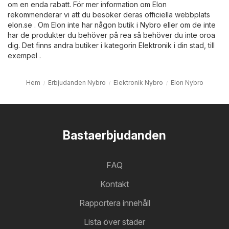
om en enda rabatt. För mer information om Elon
rekommenderar vi att du besöker deras officiella webbplats
elon.se
. Om Elon inte har någon butik i Nybro eller om de inte
har de produkter du behöver på rea så behöver du inte oroa
dig. Det finns andra butiker i kategorin
Elektronik
i din stad, till
exempel .
Hem
Erbjudanden Nybro
Elektronik Nybro
Elon Nybro
Bastaerbjudanden
FAQ
Kontakt
Rapportera innehåll
Lista över städer