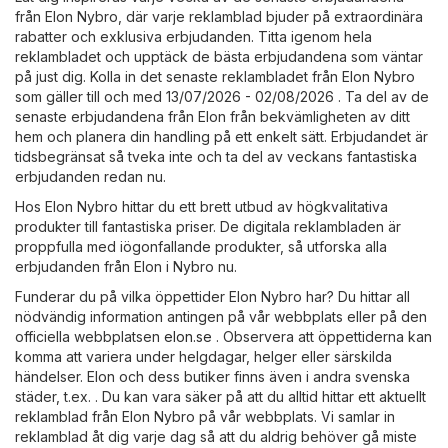
från Elon Nybro, där varje reklamblad bjuder på extraordinära
rabatter och exklusiva erbjudanden. Titta igenom hela
reklambladet och upptäck de bästa erbjudandena som väntar
på just dig. Kolla in det senaste reklambladet från Elon Nybro
som gäller till och med 13/07/2026 - 02/08/2026 . Ta del av de
senaste erbjudandena från Elon från bekvämligheten av ditt
hem och planera din handling på ett enkelt sätt. Erbjudandet är
tidsbegränsat så tveka inte och ta del av veckans fantastiska
erbjudanden redan nu.
Hos Elon Nybro hittar du ett brett utbud av högkvalitativa
produkter till fantastiska priser. De digitala reklambladen är
proppfulla med iögonfallande produkter, så utforska alla
erbjudanden från Elon i Nybro nu.
Funderar du på vilka öppettider Elon Nybro har? Du hittar all
nödvändig information antingen på vår webbplats eller på den
officiella webbplatsen
elon.se
. Observera att öppettiderna kan
komma att variera under helgdagar, helger eller särskilda
händelser. Elon och dess butiker finns även i andra svenska
städer, t.ex. . Du kan vara säker på att du alltid hittar ett aktuellt
reklamblad från Elon Nybro på vår webbplats. Vi samlar in
reklamblad åt dig varje dag så att du aldrig behöver gå miste