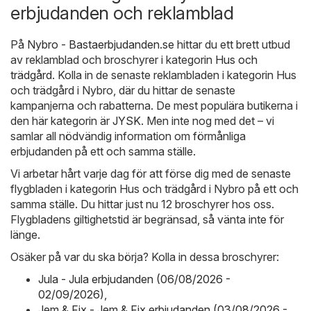
erbjudanden och reklamblad
På
Nybro - Bastaerbjudanden.se
hittar du ett brett utbud
av reklamblad och broschyrer i kategorin
Hus och
trädgård
. Kolla in de senaste reklambladen i kategorin Hus
och trädgård i Nybro, där du hittar de senaste
kampanjerna och rabatterna. De mest populära butikerna i
den här kategorin är
JYSK
. Men inte nog med det – vi
samlar all nödvändig information om förmånliga
erbjudanden på ett och samma ställe.
Vi arbetar hårt varje dag för att förse dig med de senaste
flygbladen i kategorin Hus och trädgård i Nybro på ett och
samma ställe. Du hittar just nu 12 broschyrer hos oss.
Flygbladens giltighetstid är begränsad, så vänta inte för
länge.
Osäker på var du ska börja? Kolla in dessa broschyrer:
Jula - Jula erbjudanden (06/08/2026 -
02/09/2026)
,
Jem & Fix - Jem & Fix erbjudanden (03/08/2026 -