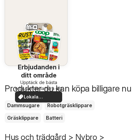
Erbjudanden i
ditt område
Upptäck de bästa
Produkter du kan köpa billigare nu
erbjudandena nära dig
Lokala
erbjudanden
Dammsugare
Robotgräsklippare
Gräsklippare
Batteri
Hus och trädgård > Nybro >