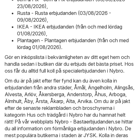
23/08/2026)
,
Rusta - Rusta erbjudanden (03/08/2026 -
09/08/2026)
,
IKEA - IKEA erbjudanden (från och med lördag
01/08/2026)
,
Plantagen - Plantagen erbjudanden (från och med
lördag 01/08/2026)
.
Gör en inköpslista i bekvämligheten av ditt eget hem och
handla sedan i butiken där du erbjuds det bästa priset. Hos
oss får du alltid full koll på specialerbjudanden i Nybro.
Om du är på jakt efter fler fynd kan du även kolla in
erbjudanden från andra städer,
Åmål
,
Ängelholm
,
Alingsås
,
Alvesta
,
Arlöv
,
Åkersberga
,
Anderstorp
,
Åhus
,
Arboga
,
Älmhult
,
Åby
,
Årsta
,
Åkarp
,
Älta
,
Arvika
. Om du är på jakt
efter de senaste reklambladen och broschyrerna i
kategorin Hus och trädgård i Nybro har du hamnat helt
rätt! På vår webbplats
Nybro - Bastaerbjudanden.se
hittar
du all information om förmånliga erbjudanden i Nybro. De
mest populära butikerna i staden är
JYSK
. Kolla in deras